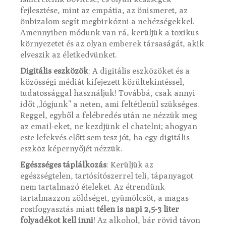
fejlesztése, mint az empátia, az önismeret, az
önbizalom segít megbirkózni a nehézségekkel.
Amennyiben módunk van rá, kerüljük a toxikus
környezetet és az olyan emberek társaságát, akik
elveszik az életkedvünket.
Digitális eszközök
: A digitális eszközöket és a
közösségi médiát kifejezett körültekintéssel,
tudatossággal használjuk! Továbbá, csak annyi
időt „lógjunk” a neten, ami feltétlenül szükséges.
Reggel, egyből a felébredés után ne nézzük meg
az email-eket, ne kezdjünk el chatelni; ahogyan
este lefekvés előtt sem tesz jót, ha egy digitális
eszköz képernyőjét nézzük.
Egészséges táplálkozás
: Kerüljük az
egészségtelen, tartósítószerrel teli, tápanyagot
nem tartalmazó ételeket. Az étrendünk
tartalmazzon zöldséget, gyümölcsöt, a magas
rostfogyasztás miatt
télen is napi 2,5-3 liter
folyadékot kell inni
! Az alkohol, bár rövid távon