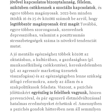
jövővel kapcsolatos bizonytalanság, félelem,
miközben csökkennek a szociális kapcsolatok
, és
egyre többen magányosak. 2022-ben minden
ötödik 16 és 25 év közötti számolt be arról, hogy
legtöbbször magányosnak érzi magát
Továbbá,
egyre többen szoronganak, szenvednek
depresszióban, valamint a poszttraumás
stresszbetegségek száma is növekvő tendenciát
mutat.
A jó mentális egészséghez többek között az
oktatásban, a kultúrában, a gazdaságban (pl.
munkanélküliség csökkentése), kereskedelemben
(pl. az agresszív marketing üzenetek
visszafogása) és az egészségügyben lenne szükség
átfogó reformokra, amely az állam és a
szakpolitikusok feladata. Viszont, a pszichés
jólétünkért
egyénileg is felelősek vagyunk,
hiszen
prevencióval, és pár egyszerű életmódváltozással
hatalmas eredményeket érhetünk el. Amennyiben
a pszichés gondok hátterében nem áll semmilyen