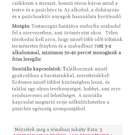
csökkenti a stresszt, hosszú távon káros mind a
testre és a pszichére is. Az alkohol, a dohányzás
és a pszichoaktív anyagok használata kerülendő.
Mozgás:
Testmozgás hatására endorfin szabadul
fel a szervezetben, ami örömérzést okoz. Télen
törekedni kell arra, hogy minél több időt töltsünk
természetes fényben és a szabadban! H
eti 3-4
alkalommal, minimum 30-40 percet mozogjunk a
friss levegőn
!
Szociális kapcsolatok: T
alálkozzunk minél
gyakrabban a barátainkkal, szeretteinkkel!
Érdemes minél többet közösségben lenni, és
találni egy olyan tevékenységet, hobbyt, ami erre
rendszeresen ad lehetőséget. A szociális
kapcsolat megtartó ereje nélkülözhetetlen a
pszichés egészség szempontjából.
Nézzétek meg a témában Jaksity Kata:
5