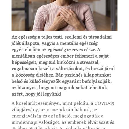
Az egészség a teljes testi, szellemi és társadalmi
jólét állapota, vagyis a mentális egészség
egyértelműen az egészség szerves része. A
mentálisan egészséges ember felismeri a saját
képességeit, meg tud birkózni a stresszel,
rugalmasan kezeli a változásokat, és hozzá járul
a közösség életéhez. Bár pszichés állapotunkat
belső és külső tényezők egyaránt befolyásolják,
az bizonyos, hogy mi magunk sokat tehetünk
azért, hogy jól legyünk!
A közelmúlt eseményei, mint például a COVID-19
világjárvány, az orosz-ukrán háború, az
energiaválság és az infláció, megingatták a
mindennapi valóságot, az emberek elvárásait és
jövőbe vetett bizalmát. Az éghajlatváltozás, a