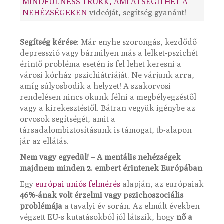
MINDFULNESS TRÜKK, AMI ÁTSEGÍTHET A
NEHÉZSÉGEKEN
videóját, segítség gyanánt!
Segítség kérése
: Már enyhe szorongás, kezdődő
depresszió vagy bármilyen más a lelket-pszichét
érintő probléma esetén is fel lehet keresni a
városi kórház pszichiátriáját. Ne várjunk arra,
amíg súlyosbodik a helyzet! A szakorvosi
rendelésen nincs okunk félni a megbélyegzéstől
vagy a kirekesztéstől. Bátran vegyük igénybe az
orvosok segítségét, amit a
társadalombiztosításunk is támogat, tb-alapon
jár az ellátás.
Nem vagy egyedül! – A mentális nehézségek
majdnem minden 2. embert érintenek Európában
Egy
európai uniós felmérés
alapján, az európaiak
46%-ának volt érzelmi vagy pszichoszociális
problémája
a tavalyi év során. Az elmúlt években
végzett EU-s kutatásokból jól látszik, hogy
nő a