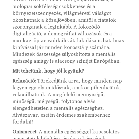
biológiai sokféleség csökkenése és a
környezetszennyezés, világméretű válságot
okozhatnak a közeljövőben, amitől a fiatalok
szoronganak a leginkább. A fokozódó
digitalizáció, a demográfiai változások és a
munkaerőpiac radikális átalakulása is hatalmas
kihívással jár minden korosztály számára.
Mindezek összessége súlyosbította a mentális
egészség amúgy is alacsony szintjét Európában.
Mit tehetünk, hogy jól legyünk?
Relaxáció:
Törekedjünk arra, hogy minden nap
legyen egy olyan időszak, amikor pihenhetünk,
relaxálhatunk. A megfelelő mennyiségű,
minőségű, mélységű, folytonos alvás
elengedhetetlen a mentális egészséghez.
Alvászavar, esetén érdemes szakemberhez
fordulni!
Önismeret:
A mentális egészséggel kapcsolatos
ismereteink bővítése, és olyan készségek