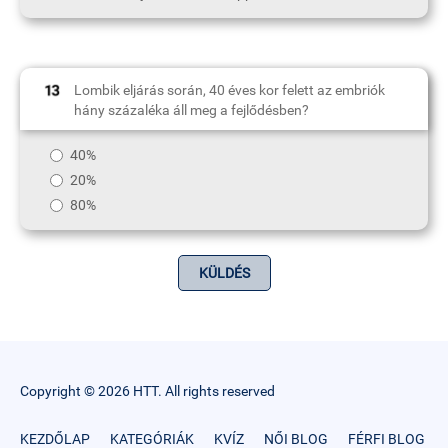
Lombik eljárás során, 40 éves kor felett az embriók
hány százaléka áll meg a fejlődésben?
40%
20%
80%
Copyright © 2026 HTT. All rights reserved
KEZDŐLAP
KATEGÓRIÁK
KVÍZ
NŐI BLOG
FÉRFI BLOG