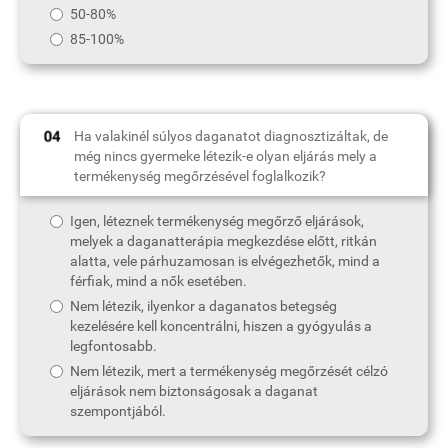
50-80%
85-100%
Ha valakinél súlyos daganatot diagnosztizáltak, de
még nincs gyermeke létezik-e olyan eljárás mely a
termékenység megőrzésével foglalkozik?
Igen, léteznek termékenység megőrző eljárások,
melyek a daganatterápia megkezdése előtt, ritkán
alatta, vele párhuzamosan is elvégezhetők, mind a
férfiak, mind a nők esetében.
Nem létezik, ilyenkor a daganatos betegség
kezelésére kell koncentrálni, hiszen a gyógyulás a
legfontosabb.
Nem létezik, mert a termékenység megőrzését célzó
eljárások nem biztonságosak a daganat
szempontjából.