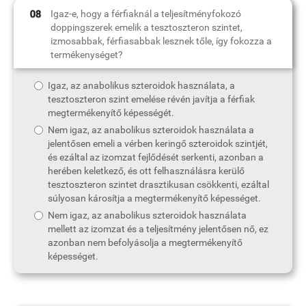
Igaz-e, hogy a férfiaknál a teljesítményfokozó
doppingszerek emelik a tesztoszteron szintet,
izmosabbak, férfiasabbak lesznek tőle, így fokozza a
termékenységet?
Igaz, az anabolikus szteroidok használata, a
tesztoszteron szint emelése révén javítja a férfiak
megtermékenyítő képességét.
Nem igaz, az anabolikus szteroidok használata a
jelentősen emeli a vérben keringő szteroidok szintjét,
és ezáltal az izomzat fejlődését serkenti, azonban a
herében keletkező, és ott felhasználásra kerülő
tesztoszteron szintet drasztikusan csökkenti, ezáltal
súlyosan károsítja a megtermékenyítő képességet.
Nem igaz, az anabolikus szteroidok használata
mellett az izomzat és a teljesítmény jelentősen nő, ez
azonban nem befolyásolja a megtermékenyítő
képességet.