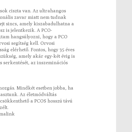
sok ciszta van. Az ultrahangos
monális zavar miatt nem tudnak
sejt sincs, amely kiszabadulhatna a
sz is jelentkezik. A PCO-
oktam hangsúlyozni, hogy a PCO
osi segítség kell. Orvosi
sság elérhető. Fontos, hogy 35 éves
szükség, amely akár egy-két évig is
és serkentését, az inszeminációs
 mozgás. Mindkét esetben jobba, ha
asztunk. Az életmódváltás
al csökkenthető a PCOS hosszú távú
élt.
rmalink