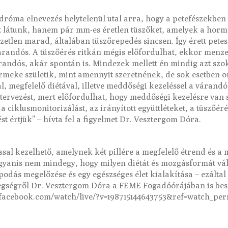
dróma elnevezés helytelenül utal arra, hogy a petefészekben 
at látunk, hanem pár mm-es éretlen tüszőket, amelyek a hor
ezetlen marad, általában tüszőrepedés sincsen. Így érett pete
 várandós. A tüszőérés ritkán mégis előfordulhat, ekkor menze
randós, akár spontán is. Mindezek mellett én mindig azt sz
eke születik, mint amennyit szeretnének, de sok esetben orv
, megfelelő diétával, illetve meddőségi kezeléssel a várandó
ádtervezést, mert előfordulhat, hogy meddőségi kezelésre van 
 a ciklusmonitorizálást, az irányított együttléteket, a tüszőér
st értjük” – hívta fel a figyelmet Dr. Vesztergom Dóra.
sal kezelhető, amelynek két pillére a megfelelő étrend és a
gyanis nem mindegy, hogy milyen diétát és mozgásformát vál
apodás megelőzése és egy egészséges élet kialakítása – ezált
gségről Dr. Vesztergom Dóra a FEME Fogadóórájában is besz
w.facebook.com/watch/live/?v=198715144643753&ref=watch_pe