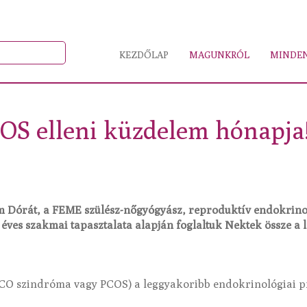
KEZDŐLAP
MAGUNKRÓL
MINDEN
OS elleni küzdelem hónapja
 Dórát, a FEME szülész-nőgyógyász, reproduktív endokrino
 éves szakmai tapasztalata alapján foglaltuk Nektek össze a 
PCO szindróma vagy PCOS) a leggyakoribb endokrinológiai 