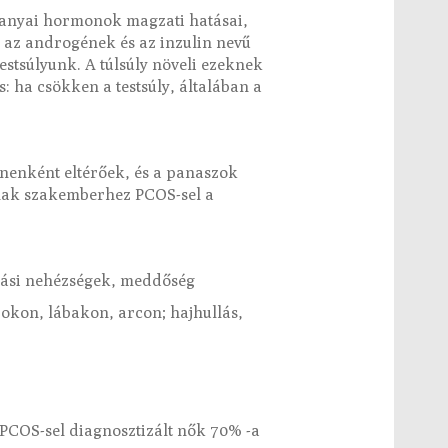
i anyai hormonok magzati hatásai,
n az androgének és az inzulin nevű
stsúlyunk. A túlsúly növeli ezeknek
 ha csökken a testsúly, általában a
énenként eltérőek, és a panaszok
ulnak szakemberhez PCOS-sel a
mzási nehézségek, meddőség
arokon, lábakon, arcon; hajhullás,
PCOS-sel diagnosztizált nők 70% -a