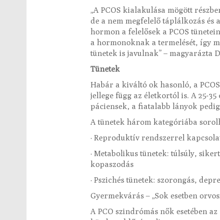
„A PCOS kialakulása mögött részben
de a nem megfelelő táplálkozás és 
hormon a felelősek a PCOS tünetein
a hormonoknak a termelését, így mé
tünetek is javulnak” – magyarázta 
Tünetek
Habár a kiváltó ok hasonló, a PCOS
jellege függ az életkortól is. A 2
páciensek, a fiatalabb lányok pedig
A tünetek három kategóriába sorol
· Reproduktív rendszerrel kapcsola
· Metabolikus tünetek: túlsúly, sike
kopaszodás
· Pszichés tünetek: szorongás, depr
Gyermekvárás – „Sok esetben orvosi 
A PCO szindrómás nők esetében az 