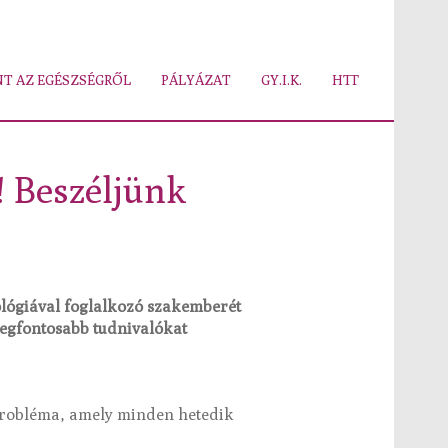
T AZ EGÉSZSÉGRŐL
PÁLYÁZAT
GY.I.K.
HTT
! Beszéljünk
lógiával foglalkozó szakemberét
legfontosabb tudnivalókat
probléma, amely minden hetedik