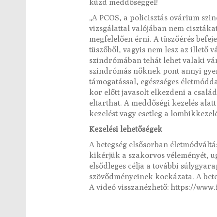
küzd meddőséggel!
„A PCOS, a policisztás ovárium szin
vizsgálattal valójában nem ciszták
megfelelően érni. A tüszőérés befej
tüszőből, vagyis nem lesz az illető
szindrómában tehát lehet valaki vá
szindrómás nőknek pont annyi gyerm
támogatással, egészséges életmóddal
kor előtt javasolt elkezdeni a csal
eltarthat. A meddőségi kezelés alatt
kezelést vagy esetleg a lombikkezelé
Kezelési lehetőségek
A betegség elsősorban életmódváltás
kikérjük a szakorvos véleményét, u
elsődleges célja a további súlygyar
szövődményeinek kockázata. A bete
A videó visszanézhető: https://ww