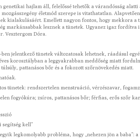
 genetikai hajlam áll, felelőssé tehetők a várandósság alatt
a mozgásszegény életmód szerepe is vitathatatlan. Alapvetőe
ek kialakulásáért. Emellett nagyon fontos, hogy mekkora a te
g markánsabbak lesznek a tünetek. Ugyanez igaz fordítva is:
Dr. Vesztergom Dóra.
-ben jelentkező tünetek változatosak lehetnek, ráadásul egy
5-35 éves korosztályban a leggyakrabban meddőség miatt ford
 túlsúly, pattanásos bőr és a fokozott szőrnövekedés miatt.
hatóak.
tos tünetek: rendszertelen menstruáció, vérzészavar, foga
rtelen fogyókúra; zsíros, pattanásos bőr; férfias, erős szőr k
esszió
segítség kell”
egyik legkomolyabb probléma, hogy „nehezen jön a baba”: a 