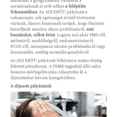
munkáját a gyógyításban, valamint a
sorstársaknak is erőt adhat
a felépülés
folyamatában
. Az ADJ ERŐT! pályázatra
valamennyi, női egészséget érintő történetet
vártunk, hiszen fontosnak tartjuk, hogy őszintén
beszéljünk minden olyan problémáról,
ami
bennünket, nőket érint
. Legyen szó akár PMS-ről,
miómáról, meddőségről, endometriózisról,
PCOS-ről, menopauza okozta problémákról vagy
hormonális, esetleg szexuális gondokról.
Az ADJ ERŐT! pályázati felhívásra május elejéig
lehetett jelentkezni. A FEME tagjaiból álló zsűri
hosszas mérlegelés után választotta ki a
díjazottakat három kategóriában.
A díjazott pályázatok