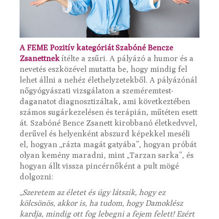
A FEME Pozitív kategóriát Szabóné Bencze
Zsanettnek
ítélte a zsűri. A pályázó a humor és a
nevetés eszközével mutatta be, hogy mindig fel
lehet állni a nehéz élethelyzetekből. A pályázónál
nőgyógyászati vizsgálaton a szeméremtest-
daganatot diagnosztizáltak, ami következtében
számos sugárkezelésen és terápián, műtéten esett
át. Szabóné Bence Zsanett kirobbanó életkedvvel,
derűvel és helyenként abszurd képekkel meséli
el, hogyan „rázta magát gatyába”, hogyan próbát
olyan kemény maradni, mint „Tarzan sarka”, és
hogyan állt vissza pincérnőként a pult mögé
dolgozni:
„
Szeretem az életet és úgy látszik, hogy ez
kölcsönös, akkor is, ha tudom, hogy Damoklész
kardja, mindig ott fog lebegni a fejem felett! Ezért