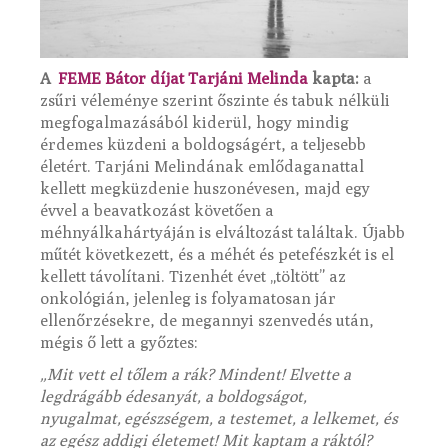
A
FEME Bátor díjat Tarjáni Melinda
kapta:
a
zsűri véleménye szerint őszinte és tabuk nélküli
megfogalmazásából kiderül, hogy mindig
érdemes küzdeni a boldogságért, a teljesebb
életért. Tarjáni Melindának emlődaganattal
kellett megküzdenie huszonévesen, majd egy
évvel a beavatkozást követően a
méhnyálkahártyáján is elváltozást találtak. Újabb
műtét következett, és a méhét és petefészkét is el
kellett távolítani. Tizenhét évet „töltött” az
onkológián, jelenleg is folyamatosan jár
ellenőrzésekre, de megannyi szenvedés után,
mégis ő lett a győztes:
„Mit vett el tőlem a rák? Mindent! Elvette a
legdrágább édesanyát, a boldogságot,
nyugalmat, egészségem, a testemet, a lelkemet, és
az egész addigi életemet! Mit kaptam a ráktól?