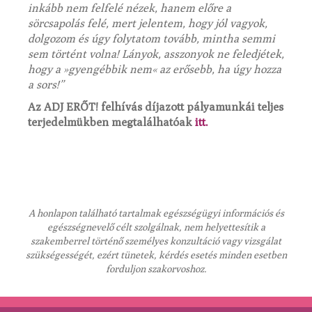
inkább nem felfelé nézek, hanem előre a
sörcsapolás felé, mert jelentem, hogy jól vagyok,
dolgozom és úgy folytatom tovább, mintha semmi
sem történt volna! Lányok, asszonyok ne feledjétek,
hogy a »gyengébbik nem« az erősebb, ha úgy hozza
a sors!”
Az ADJ ERŐT! felhívás díjazott pályamunkái teljes
terjedelmükben
megtalálhatóak
itt.
A honlapon található tartalmak egészségügyi információs és
egészségnevelő célt szolgálnak, nem helyettesítik a
szakemberrel történő személyes konzultáció vagy vizsgálat
szükségességét, ezért tünetek, kérdés esetés minden esetben
forduljon szakorvoshoz.