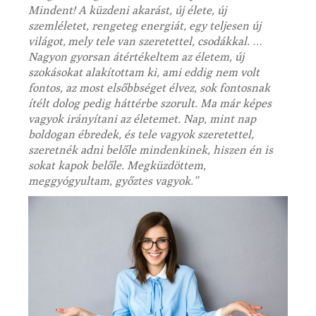
Mindent! A küzdeni akarást, új élete, új
szemléletet, rengeteg energiát, egy teljesen új
világot, mely tele van szeretettel, csodákkal.
…
Nagyon gyorsan átértékeltem az életem, új
szokásokat alakítottam ki, ami eddig nem volt
fontos, az most elsőbbséget élvez, sok fontosnak
ítélt dolog pedig háttérbe szorult. Ma már képes
vagyok irányítani az életemet. Nap, mint nap
boldogan ébredek, és tele vagyok szeretettel,
szeretnék adni belőle mindenkinek, hiszen én is
sokat kapok belőle. Megküzdöttem,
meggyógyultam, győztes vagyok.”