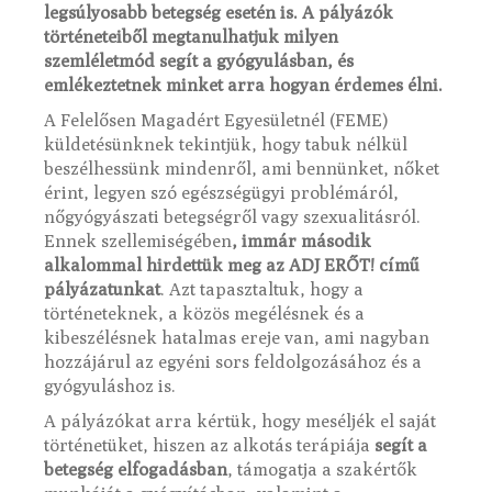
legsúlyosabb betegség esetén is. A pályázók
történeteiből megtanulhatjuk milyen
szemléletmód segít a gyógyulásban, és
emlékeztetnek minket arra hogyan érdemes élni.
A Felelősen Magadért Egyesületnél (FEME)
küldetésünknek tekintjük, hogy tabuk nélkül
beszélhessünk mindenről, ami bennünket, nőket
érint, legyen szó egészségügyi problémáról,
nőgyógyászati betegségről vagy szexualitásról.
Ennek szellemiségében
, immár második
alkalommal hirdettük meg az ADJ ERŐT! című
pályázatunkat
. Azt tapasztaltuk, hogy a
történeteknek, a közös megélésnek és a
kibeszélésnek hatalmas ereje van, ami nagyban
hozzájárul az egyéni sors feldolgozásához és a
gyógyuláshoz is.
A pályázókat arra kértük, hogy meséljék el saját
történetüket, hiszen az alkotás terápiája
segít a
betegség elfogadásban
, támogatja a szakértők