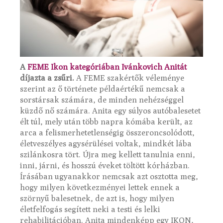
A
FEME Ikon kategóriában Ivánkovich Anitát
díjazta a zsűri.
A FEME szakértők véleménye
szerint az ő története példaértékű nemcsak a
sorstársak számára, de minden nehézséggel
küzdő nő számára. Anita egy súlyos autóbalesetet
élt túl, mely után több napra kómába került, az
arca a felismerhetetlenségig összeroncsolódott,
életveszélyes agysérülései voltak, mindkét lába
szilánkosra tört. Újra meg kellett tanulnia enni,
inni, járni, és hosszú éveket töltött kórházban.
Írásában ugyanakkor nemcsak azt osztotta meg,
hogy milyen következményei lettek ennek a
szörnyű balesetnek, de azt is, hogy milyen
életfelfogás segített neki a testi és lelki
rehabilitációban. Anita mindenképp egy IKON,