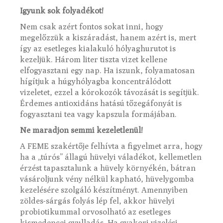
Igyunk sok folyadékot!
Nem csak azért fontos sokat inni, hogy
megelőzzük a kiszáradást, hanem azért is, mert
így az esetleges kialakuló hólyaghurutot is
kezeljük. Három liter tiszta vizet kellene
elfogyasztani egy nap. Ha iszunk, folyamatosan
hígítjuk a húgyhólyagba koncentrálódott
vizeletet, ezzel a kórokozók távozását is segítjük.
Érdemes antioxidáns hatású tőzegáfonyát is
fogyasztani tea vagy kapszula formájában.
Ne maradjon semmi kezeletlenül!
A FEME szakértője felhívta a figyelmet arra, hogy
ha a „túrós” állagú hüvelyi váladékot, kellemetlen
érzést tapasztalunk a hüvely környékén, bátran
vásároljunk vény nélkül kapható, hüvelygomba
kezelésére szolgáló készítményt. Amennyiben
zöldes-sárgás folyás lép fel, akkor hüvelyi
probiotikummal orvosolható az esetleges
kismedencei gyulladás. Ha gyakori vizelési