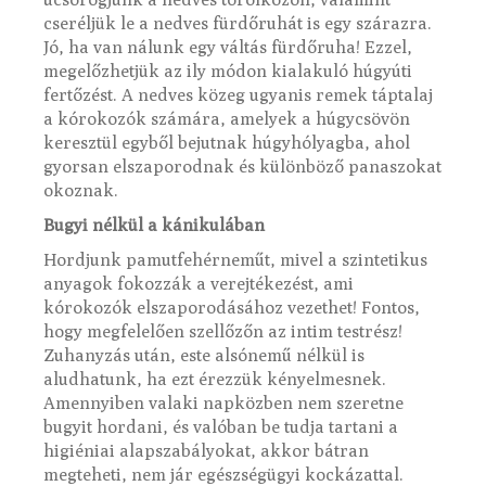
cseréljük le a nedves fürdőruhát is egy szárazra.
Jó, ha van nálunk egy váltás fürdőruha! Ezzel,
megelőzhetjük az ily módon kialakuló húgyúti
fertőzést. A nedves közeg ugyanis remek táptalaj
a kórokozók számára, amelyek a húgycsövön
keresztül egyből bejutnak húgyhólyagba, ahol
gyorsan elszaporodnak és különböző panaszokat
okoznak.
Bugyi nélkül a kánikulában
Hordjunk pamutfehérneműt, mivel a szintetikus
anyagok fokozzák a verejtékezést, ami
kórokozók elszaporodásához vezethet! Fontos,
hogy megfelelően szellőzőn az intim testrész!
Zuhanyzás után, este alsónemű nélkül is
aludhatunk, ha ezt érezzük kényelmesnek.
Amennyiben valaki napközben nem szeretne
bugyit hordani, és valóban be tudja tartani a
higiéniai alapszabályokat, akkor bátran
megteheti, nem jár egészségügyi kockázattal.