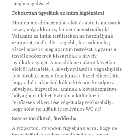
megbetegedésre!
Fokozottan ügyelünk az intim higiéniára!
Minden mosdóhasználat előtt és után is mossunk
kezet, még akkor is, ha nem menstruálunk!
Valamint az intim területeken ne használjunk
szappant, tusfürdőt. Legjobb, ha csak meleg
vízzel mossuk meg az intim testrészt, ugyanis a
tisztálkodószerek kiszárítják a hüvely
nyálkahártyáját. A mosdóhasználatot követően
elölről hátrafelé, a hüvelynyílástól a végbélnyílás
felé töröljük meg a fenekünket. Ezzel elkerüljük,
hogy a béltraktusból kólibaktérium kerüljön a
hüvelybe, húgycsőbe, aminek a következménye
hólyaghurut lehet. Szintén a különböző
fertőzések elkerülése végett alapvető szabály,
hogy soha ne üljünk le nyilvános WC-re!
Száraz törülköző, fürdőruha
A vízparton, strandon figyeljünk arra, hogy ne
ücsörögjünk a nedves törölközőn, valamint