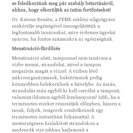
se feledkezzünk meg pár szabály betartásáról,
ahhoz, hogy elkerüljük az intim fertőzéseket!
Dr. Katona Renáta, a FEME szülész-nőgyógyász
szakértője segítségével összegyűjtöttük a
legfontosabb tanácsokat, mire érdemes ügyelni
nyáron, ha fontos számunkra az egészségünk.
Menstruáció-fürdőzés
Menstruáció alatt, tamponnal nem tanácsos a
vízbe menni, strandolni, mivel a tampon
megszívja magát a vízzel. A vízben lévő
mikroorganizmusok, baktériumok pedig
könnyebben belekerülnek a hüvelybe. Az úszás,
strandolás után egyből ki kell cserélni a tampont,
valamint ildomos egyből lezuhanyozni! Jobb, ha a
természetes vizeket részesítjük előnyben, hiszen a
tavak, folyók, tengerek rendelkeznek egy
természetes öntisztítási folyamattal. A
mesterségesen kialakított strandokon a
medencék vize jobban hajlamosít a