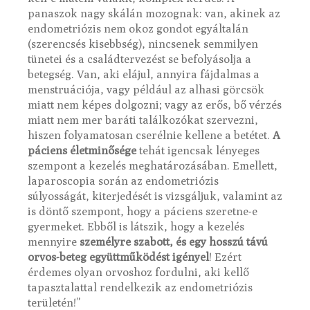
panaszok nagy skálán mozognak: van, akinek az
endometriózis nem okoz gondot egyáltalán
(szerencsés kisebbség), nincsenek semmilyen
tünetei és a családtervezést se befolyásolja a
betegség. Van, aki elájul, annyira fájdalmas a
menstruációja, vagy például az alhasi görcsök
miatt nem képes dolgozni; vagy az erős, bő vérzés
miatt nem mer baráti találkozókat szervezni,
hiszen folyamatosan cserélnie kellene a betétet.
A
páciens életminősége
tehát igencsak lényeges
szempont a kezelés meghatározásában. Emellett,
laparoscopia során az endometriózis
súlyosságát, kiterjedését is vizsgáljuk, valamint az
is döntő szempont, hogy a páciens szeretne-e
gyermeket. Ebből is látszik, hogy a kezelés
mennyire
személyre szabott, és egy hosszú távú
orvos-beteg együttműködést igényel
! Ezért
érdemes olyan orvoshoz fordulni, aki kellő
tapasztalattal rendelkezik az endometriózis
területén!”