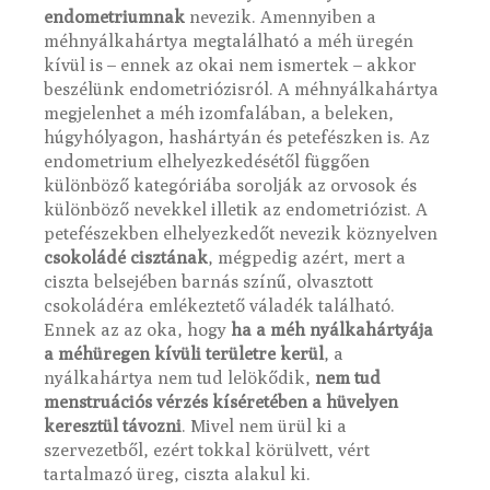
endometriumnak
nevezik. Amennyiben a
méhnyálkahártya megtalálható a méh üregén
kívül is – ennek az okai nem ismertek – akkor
beszélünk endometriózisról. A méhnyálkahártya
megjelenhet a méh izomfalában, a beleken,
húgyhólyagon, hashártyán és petefészken is. Az
endometrium elhelyezkedésétől függően
különböző kategóriába sorolják az orvosok és
különböző nevekkel illetik az endometriózist. A
petefészekben elhelyezkedőt nevezik köznyelven
csokoládé cisztának
, mégpedig azért, mert a
ciszta belsejében barnás színű, olvasztott
csokoládéra emlékeztető váladék található.
Ennek az az oka, hogy
ha a méh nyálkahártyája
a méhüregen kívüli területre kerül
, a
nyálkahártya nem tud lelökődik,
nem tud
menstruációs vérzés kíséretében a hüvelyen
keresztül távozni
. Mivel nem ürül ki a
szervezetből, ezért tokkal körülvett, vért
tartalmazó üreg, ciszta alakul ki.