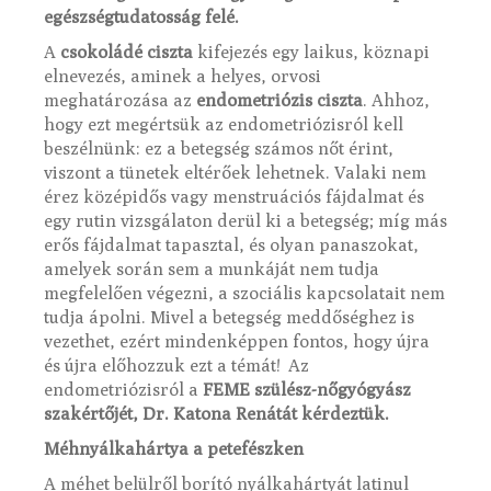
egészségtudatosság felé.
A
csokoládé ciszta
kifejezés egy laikus, köznapi
elnevezés, aminek a helyes, orvosi
meghatározása az
endometriózis ciszta
. Ahhoz,
hogy ezt megértsük az endometriózisról kell
beszélnünk: ez a betegség számos nőt érint,
viszont a tünetek eltérőek lehetnek. Valaki nem
érez középidős vagy menstruációs fájdalmat és
egy rutin vizsgálaton derül ki a betegség; míg más
erős fájdalmat tapasztal, és olyan panaszokat,
amelyek során sem a munkáját nem tudja
megfelelően végezni, a szociális kapcsolatait nem
tudja ápolni. Mivel a betegség meddőséghez is
vezethet, ezért mindenképpen fontos, hogy újra
és újra előhozzuk ezt a témát! Az
endometriózisról a
FEME szülész-nőgyógyász
szakértőjét, Dr. Katona Renátát kérdeztük.
Méhnyálkahártya a petefészken
A méhet belülről borító nyálkahártyát latinul