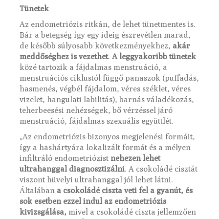
Tünetek
Az endometriózis ritkán, de lehet tünetmentes is.
Bár a betegség így egy ideig észrevétlen marad,
de később súlyosabb következményekhez,
akár
meddőséghez is vezethet
.
A leggyakoribb tünetek
közé tartozik a fájdalmas menstruáció, a
menstruációs ciklustól függő panaszok (puffadás,
hasmenés, végbél fájdalom, véres széklet, véres
vizelet, hangulati labilitás), barnás váladékozás,
teherbeesési nehézségek, bő vérzéssel járó
menstruáció, fájdalmas szexuális együttlét.
„Az endometriózis bizonyos megjelenési formáit,
így a hashártyára lokalizált formát és a mélyen
infiltráló endometriózist
nehezen lehet
ultrahanggal diagnosztizálni
. A csokoládé cisztát
viszont hüvelyi ultrahanggal jól lehet látni.
Általában
a csokoládé ciszta veti fel a gyanút, és
sok esetben ezzel indul az endometriózis
kivizsgálása,
mivel a csokoládé ciszta jellemzően