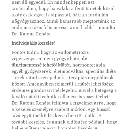
nem áll egyedül. Én mindenképpen azt
tanácsolom, hogy ha valaki a fenti tünetek közül
akár csak egyet is tapasztal, bátran forduljon
nőgyógyászhoz. Minél hamarabb megtörténik az
endometriózis felismerése, annál jobb” – mondta
Dr. Katona Renáta.
Individuális kezelés!
Fontos tudni, hogy az endometriózis
végérvényesen nem gyógyítható,
de
tünetmentessé tehető!
Műtét, hormonterápia,
egyéb gyógyszerek, életmódváltás, speciális diéta
– ezek mind szerepelnek a terápiás megoldások
között. Amennyiben felmerül a műtét lehetősége,
érdemes gondosan mérlegelni, mivel a betegség a
kiváló műtéti technika ellenére is visszatérhet!
Dr. Katona Renáta felhívta a figyelmet arra, hogy
a kezelés személyre szabott módon, egy hosszú
távú együttműködés keretében történik: „A
további kezelés, és annak eldöntése például, hogy
kell-e műteni valakit, komplex kérdés. A