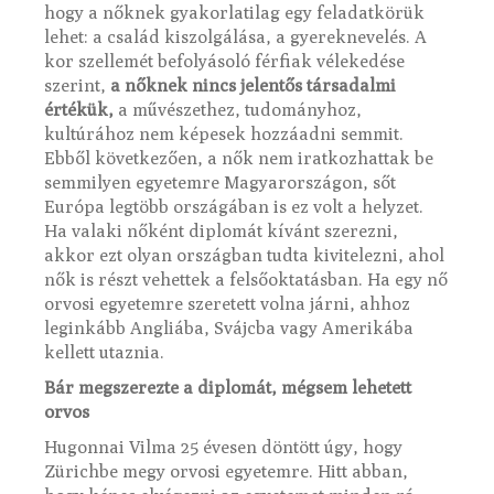
hogy a nőknek gyakorlatilag egy feladatkörük
lehet: a család kiszolgálása, a gyereknevelés. A
kor szellemét befolyásoló férfiak vélekedése
szerint,
a nőknek nincs jelentős társadalmi
értékük,
a művészethez, tudományhoz,
kultúrához nem képesek hozzáadni semmit.
Ebből következően, a nők nem iratkozhattak be
semmilyen egyetemre Magyarországon, sőt
Európa legtöbb országában is ez volt a helyzet.
Ha valaki nőként diplomát kívánt szerezni,
akkor ezt olyan országban tudta kivitelezni, ahol
nők is részt vehettek a felsőoktatásban. Ha egy nő
orvosi egyetemre szeretett volna járni, ahhoz
leginkább Angliába, Svájcba vagy Amerikába
kellett utaznia.
Bár megszerezte a diplomát, mégsem lehetett
orvos
Hugonnai Vilma 25 évesen döntött úgy, hogy
Zürichbe megy orvosi egyetemre. Hitt abban,