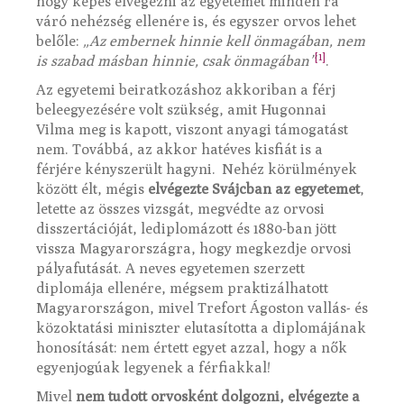
hogy képes elvégezni az egyetemet minden rá
váró nehézség ellenére is, és egyszer orvos lehet
belőle:
„Az embernek hinnie kell önmagában, nem
[1]
is szabad másban hinnie, csak önmagában”
.
Az egyetemi beiratkozáshoz akkoriban a férj
beleegyezésére volt szükség, amit Hugonnai
Vilma meg is kapott, viszont anyagi támogatást
nem. Továbbá, az akkor hatéves kisfiát is a
férjére kényszerült hagyni. Nehéz körülmények
között élt, mégis
elvégezte Svájcban az egyetemet
,
letette az összes vizsgát, megvédte az orvosi
disszertációját, lediplomázott és 1880-ban jött
vissza Magyarországra, hogy megkezdje orvosi
pályafutását. A neves egyetemen szerzett
diplomája ellenére, mégsem praktizálhatott
Magyarországon, mivel Trefort Ágoston vallás- és
közoktatási miniszter elutasította a diplomájának
honosítását: nem értett egyet azzal, hogy a nők
egyenjogúak legyenek a férfiakkal!
Mivel
nem tudott orvosként dolgozni, elvégezte a