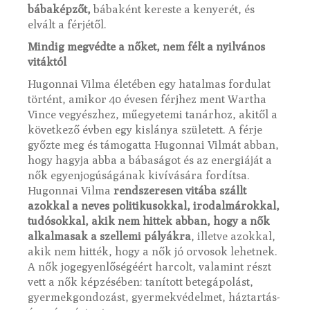
bábaképzőt,
bábaként kereste a kenyerét, és
elvált a férjétől.
Mindig megvédte a nőket, nem félt a nyilvános
vitáktól
Hugonnai Vilma életében egy hatalmas fordulat
történt, amikor 40 évesen férjhez ment Wartha
Vince vegyészhez, műegyetemi tanárhoz, akitől a
következő évben egy kislánya született. A férje
győzte meg és támogatta Hugonnai Vilmát abban,
hogy hagyja abba a bábaságot és az energiáját a
nők egyenjogúságának kivívására fordítsa.
Hugonnai Vilma
rendszeresen vitába szállt
azokkal a neves politikusokkal, irodalmárokkal,
tudósokkal, akik nem hittek abban, hogy a nők
alkalmasak a szellemi pályákra
, illetve azokkal,
akik nem hitték, hogy a nők jó orvosok lehetnek.
A nők jogegyenlőségéért harcolt, valamint részt
vett a nők képzésében: tanított betegápolást,
gyermekgondozást, gyermekvédelmet, háztartás-