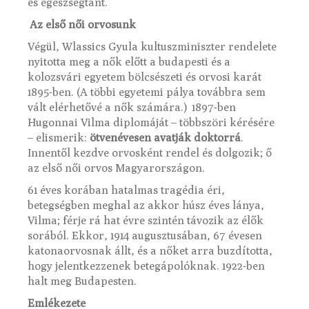
és egészségtant.
Az első női orvosunk
Végül, Wlassics Gyula kultuszminiszter rendelete
nyitotta meg a nők előtt a budapesti és a
kolozsvári egyetem bölcsészeti és orvosi karát
1895-ben. (A többi egyetemi pálya továbbra sem
vált elérhetővé a nők számára.) 1897-ben
Hugonnai Vilma diplomáját – többszöri kérésére
– elismerik:
ötvenévesen avatják doktorrá
.
Innentől kezdve orvosként rendel és dolgozik; ő
az első női orvos Magyarországon.
61 éves korában hatalmas tragédia éri,
betegségben meghal az akkor húsz éves lánya,
Vilma; férje rá hat évre szintén távozik az élők
sorából. Ekkor, 1914 augusztusában, 67 évesen
katonaorvosnak állt, és a nőket arra buzdította,
hogy jelentkezzenek betegápolóknak. 1922-ben
halt meg Budapesten.
Emlékezete