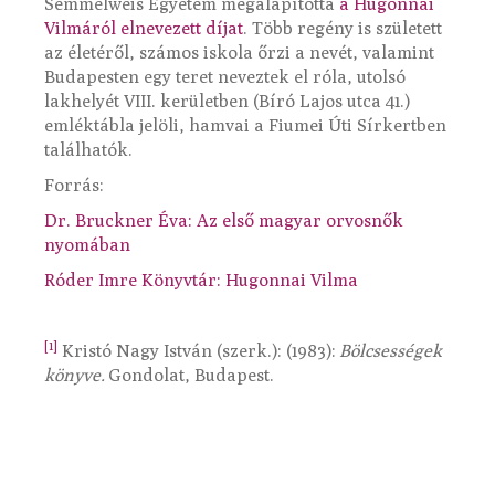
Semmelweis Egyetem megalapította
a Hugonnai
Vilmáról elnevezett díjat
. Több regény is született
az életéről, számos iskola őrzi a nevét, valamint
Budapesten egy teret neveztek el róla, utolsó
lakhelyét VIII. kerületben (Bíró Lajos utca 41.)
emléktábla jelöli, hamvai a Fiumei Úti Sírkertben
találhatók.
Forrás:
Dr. Bruckner Éva: Az első magyar orvosnők
nyomában
Róder Imre Könyvtár: Hugonnai Vilma
[1]
Kristó Nagy István (szerk.): (1983):
Bölcsességek
könyve.
Gondolat, Budapest.