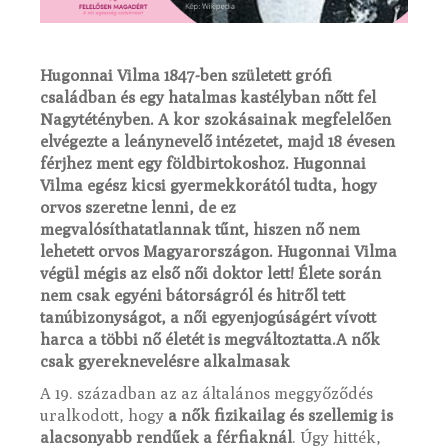
Hugonnai Vilma 1847-ben született grófi
családban és egy hatalmas kastélyban nőtt fel
Nagytétényben. A kor szokásainak megfelelően
elvégezte a leánynevelő intézetet, majd 18 évesen
férjhez ment egy földbirtokoshoz. Hugonnai
Vilma egész kicsi gyermekkorától tudta, hogy
orvos szeretne lenni, de ez
megvalósíthatatlannak tűnt, hiszen nő nem
lehetett orvos Magyarországon. Hugonnai Vilma
végül mégis az első női doktor lett! Élete során
nem csak egyéni bátorságról és hitről tett
tanúbizonyságot, a női egyenjogúságért vívott
harca a többi nő életét is megváltoztatta.A nők
csak gyereknevelésre alkalmasak
A 19. században az az általános meggyőződés
uralkodott, hogy
a nők fizikailag és szellemig is
alacsonyabb rendűek a férfiaknál
. Úgy hitték,