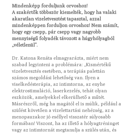
Mindenképp forduljunk orvoshoz!
A szakértők többször kiemelték, hogy ha valaki
akaratlan vizeletvesztést tapasztal, azzal
mindenképpen forduljon orvoshoz! Nem számít,
hogy egy csepp, pár csepp vagy nagyobb
mennyiségű folyadék távozott a húgyhólyagból
„véletlenül”.
Dr. Katona Renáta elmagyarázta, miért nem
szabad legyinteni a problémára: „Kismértékű
vizeletvesztés esetében, a terápiás palettán
számos megoldási lehetőség van. Ilyen a
viselkedésterápia, az intimtorna, az enyhe
elektrostimuláció, laserkezelés, tehát olyan
eszközök, amelyekkel elkerülhető a műtét.
Másrészről, még ha magától el is múlik, például a
szülést követően a vizelettartási nehézség, az a
menopauzakor jó eséllyel visszatér súlyosabb
formában! Viszont, ha az illető a hólyagtréninget
vagy az intimtornát megtanulja a szülés után, és