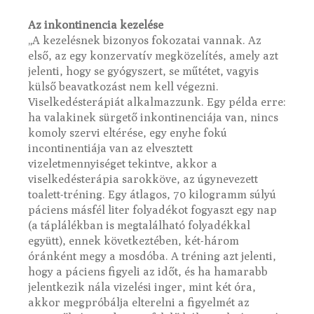
Az inkontinencia kezelése
„A kezelésnek bizonyos fokozatai vannak. Az
első, az egy konzervatív megközelítés, amely azt
jelenti, hogy se gyógyszert, se műtétet, vagyis
külső beavatkozást nem kell végezni.
Viselkedésterápiát alkalmazzunk. Egy példa erre:
ha valakinek sürgető inkontinenciája van, nincs
komoly szervi eltérése, egy enyhe fokú
incontinentiája van az elvesztett
vizeletmennyiséget tekintve, akkor a
viselkedésterápia sarokköve, az úgynevezett
toalett-tréning. Egy átlagos, 70 kilogramm súlyú
páciens másfél liter folyadékot fogyaszt egy nap
(a táplálékban is megtalálható folyadékkal
együtt), ennek következtében, két-három
óránként megy a mosdóba. A tréning azt jelenti,
hogy a páciens figyeli az időt, és ha hamarabb
jelentkezik nála vizelési inger, mint két óra,
akkor megpróbálja elterelni a figyelmét az