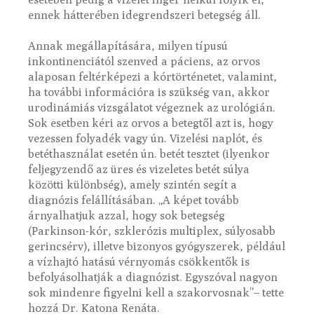
ennek hátterében idegrendszeri betegség áll.
Annak megállapítására, milyen típusú
inkontinenciától szenved a páciens, az orvos
alaposan feltérképezi a kórtörténetet, valamint,
ha további információra is szükség van, akkor
urodinámiás vizsgálatot végeznek az urológián.
Sok esetben kéri az orvos a betegtől azt is, hogy
vezessen folyadék vagy ún. Vizelési naplót, és
betéthasználat esetén ún. betét tesztet (ilyenkor
feljegyzendő az üres és vizeletes betét súlya
közötti különbség), amely szintén segít a
diagnózis felállításában. „A képet tovább
árnyalhatjuk azzal, hogy sok betegség
(Parkinson-kór, szklerózis multiplex, súlyosabb
gerincsérv), illetve bizonyos gyógyszerek, például
a vízhajtó hatású vérnyomás csökkentők is
befolyásolhatják a diagnózist. Egyszóval nagyon
sok mindenre figyelni kell a szakorvosnak”– tette
hozzá Dr. Katona Renáta.