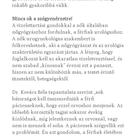
inkább gyakoribbá válik.
Nincs ok a szégyenérzetre!
A vizelettartási gondokkal a nők általában
nőgyógyászhoz fordulnak, a férfiak urológushoz.
A nők urogynekológus szakembert is
felkereshetnek, aki a nőgyógyászat és az urológia
szakterületén egyaránt jártas. A lényeg, hogy
foglalkozni kell az akaratlan vizeletvesztéssel, és
nem szabad „kínosnak” érezni ezt a panaszt,
hiszen az nem különbözik más, a testet érintő
tünetektől, betegségektől.
Dr. Kovács Béla tapasztalata szerint „sok
bátorságot kell összeszedniük a férfi
pácienseknek, hogy ezzel orvoshoz menjenek. Az
idősebb korosztály tagjai sokszor évekig
kínlódnak, míg jelentkeznek az orvosnál, vagy
nem is mennek el soha. A páciensek szégyellik ezt
a problémát. Én azt gondolom, a férfiak életében