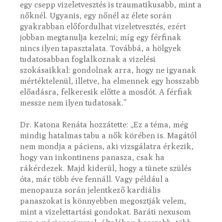
egy csepp vizeletvesztés is traumatikusabb, mint a
nőknél. Ugyanis, egy nőnél az élete során
gyakrabban előfordulhat vizeletvesztés, ezért
jobban megtanulja kezelni; míg egy férfinak
nincs ilyen tapasztalata. Továbbá, a hölgyek
tudatosabban foglalkoznak a vizelési
szokásaikkal: gondolnak arra, hogy ne igyanak
mértéktelenül, illetve, ha elmennek egy hosszabb
előadásra, felkeresik előtte a mosdót. A férfiak
messze nem ilyen tudatosak.”
Dr. Katona Renáta hozzátette: „Ez a téma, még
mindig hatalmas tabu a nők körében is. Magától
nem mondja a páciens, aki vizsgálatra érkezik,
hogy van inkontinens panasza, csak ha
rákérdezek. Majd kiderül, hogy a tünete szülés
óta, már több éve fennáll. Vagy például a
menopauza során jelentkező kardiális
panaszokat is könnyebben megosztják velem,
mint a vizelettartási gondokat. Baráti nexusom