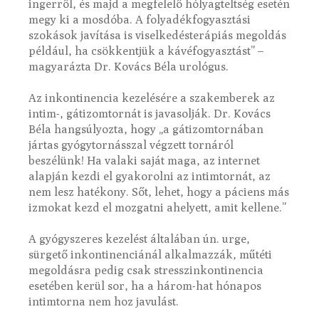
ingerről, és majd a megfelelő hólyagteltség esetén
megy ki a mosdóba. A folyadékfogyasztási
szokások javítása is viselkedésterápiás megoldás
például, ha csökkentjük a kávéfogyasztást” –
magyarázta Dr. Kovács Béla urológus.
Az inkontinencia kezelésére a szakemberek az
intim-, gátizomtornát is javasolják. Dr. Kovács
Béla hangsúlyozta, hogy „a gátizomtornában
jártas gyógytornásszal végzett tornáról
beszélünk! Ha valaki saját maga, az internet
alapján kezdi el gyakorolni az intimtornát, az
nem lesz hatékony. Sőt, lehet, hogy a páciens más
izmokat kezd el mozgatni ahelyett, amit kellene.”
A gyógyszeres kezelést általában ún. urge,
sürgető inkontinenciánál alkalmazzák, műtéti
megoldásra pedig csak stresszinkontinencia
esetében kerül sor, ha a három-hat hónapos
intimtorna nem hoz javulást.