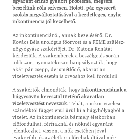
egyaránt érintő gyakori probléma, mégsem
beszélünk róla szívesen. Holott, pár egyszerű
szokás megváltoztatásával a kezdetleges, enyhe
inkontinencia jól kezelhető.
Az inkontinenciáról, annak kezeléséről Dr.
Kovács Béla urológus főorvost és a FEME szülész-
nőgyógyász szakértőjét, Dr. Katona Renátát
kérdeztük. A szakemberek a beszélgetés során
többször, nyomatékosan hangsúlyozták, hogy
akár pár csepp, de ismétlődő, akaratlan
vizeletvesztés esetén is orvoshoz kell fordulni!
A szakértők elmondták, hogy
inkontinenciának a
húgycsövön keresztül történő akaratlan
vizeletvesztést nevezzük
. Tehát, amikor vizelési
szándéktól függetlenül ürül ki a húgyhólyagból a
vizelet. Az inkontinencia bármely életkorban
előfordulhat, férfiaknál és nőknél egyaránt
jelentkezhet, viszont a nők esetében jóval
gyakoribb, és az életkor előrehaladtával még