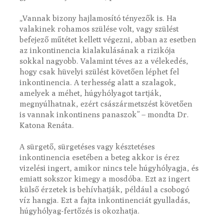
„Vannak bizony hajlamosító tényezők is. Ha
valakinek rohamos szülése volt, vagy szülést
befejező műtétet kellett végezni, abban az esetben
az inkontinencia kialakulásának a rizikója
sokkal nagyobb. Valamint téves az a vélekedés,
hogy csak hüvelyi szülést követően léphet fel
inkontinencia. A terhesség alatt a szalagok,
amelyek a méhet, húgyhólyagot tartják,
megnyúlhatnak, ezért császármetszést követően
is vannak inkontinens panaszok” – mondta Dr.
Katona Renáta.
A sürgető, sürgetéses vagy késztetéses
inkontinencia esetében a beteg akkor is érez
vizelési ingert, amikor nincs tele húgyhólyagja, és
emiatt sokszor kimegy a mosdóba. Ezt az ingert
külső érzetek is behívhatják, például a csobogó
víz hangja. Ezt a fajta inkontinenciát gyulladás,
húgyhólyag-fertőzés is okozhatja.