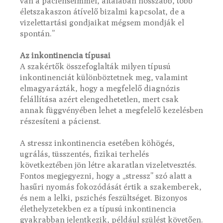
van a pácienseimmel, általában hosszabb, több
életszakaszon átívelő bizalmi kapcsolat, de a
vizelettartási gondjaikat mégsem mondják el
spontán.”
Az inkontinencia típusai
A szakértők összefoglalták milyen típusú
inkontinenciát különböztetnek meg, valamint
elmagyarázták, hogy a megfelelő diagnózis
felállítása azért elengedhetetlen, mert csak
annak függvényében lehet a megfelelő kezelésben
részesíteni a pácienst.
A stressz inkontinencia esetében köhögés,
ugrálás, tüsszentés, fizikai terhelés
következtében jön létre akaratlan vizeletvesztés.
Fontos megjegyezni, hogy a „stressz” szó alatt a
hasűri nyomás fokozódását értik a szakemberek,
és nem a lelki, pszichés feszültséget. Bizonyos
élethelyzetekben ez a típusú inkontinencia
gyakrabban jelentkezik, például szülést követően.