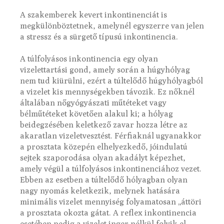
A szakemberek kevert inkontinenciát is
megkülönböztetnek, amelynél egyszerre van jelen
a stressz és a sürgető típusú inkontinencia.
A túlfolyásos inkontinencia egy olyan
vizelettartási gond, amely során a húgyhólyag
nem tud kiürülni, ezért a túltelődő húgyhólyagból
a vizelet kis mennységekben távozik. Ez nőknél
általában nőgyógyászati műtéteket vagy
bélműtéteket követően alakul ki; a hólyag
beidegzésében keletkező zavar hozza létre az
akaratlan vizeletvesztést. Férfiaknál ugyanakkor
a prosztata közepén elhelyezkedő, jóindulatú
sejtek szaporodása olyan akadályt képezhet,
amely végül a túlfolyásos inkontinenciához vezet.
Ebben az esetben a túltelődő hólyagban olyan
nagy nyomás keletkezik, melynek hatására
minimális vizelet mennyiség folyamatosan „áttöri
a prosztata okozta gátat. A reflex inkontinencia
esetében pedig a vizelet inger nélkül folyik el,