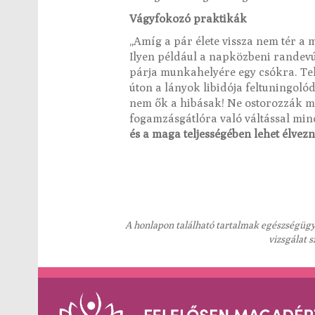
Vágyfokozó praktikák
„Amíg a pár élete vissza nem tér a 
Ilyen például a napközbeni randevúk 
párja munkahelyére egy csókra. Te
úton a lányok libidója feltuningoló
nem ők a hibásak! Ne ostorozzák ma
fogamzásgátlóra való váltással mi
és a maga teljességében lehet élvezn
A honlapon található tartalmak egészségügyi
vizsgálat 