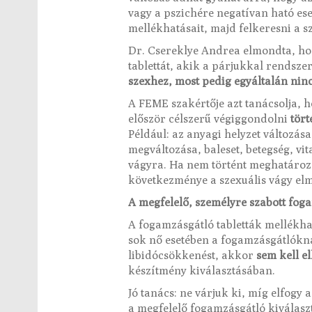
vagy a pszichére negatívan ható e
mellékhatásait, majd felkeresni a s
Dr. Csereklye Andrea elmondta, hog
tablettát, akik a párjukkal rendszer
szexhez, most pedig egyáltalán nin
A FEME szakértője azt tanácsolja, h
először célszerű végiggondolni
tört
Például: az anyagi helyzet változás
megváltozása, baleset, betegség, vi
vágyra. Ha nem történt meghatároz
következménye a szexuális vágy el
A megfelelő, személyre szabott fog
A fogamzásgátló tabletták mellékha
sok nő esetében a fogamzásgátlókn
libidócsökkenést, akkor
sem kell el
készítmény kiválasztásában.
Jó tanács: ne várjuk ki, míg elfogy 
a megfelelő fogamzásgátló kiválasz