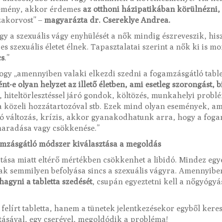
semény, akkor érdemes
az otthoni házipatikában körülnézni,
zakorvost” –
magyarázta dr. Csereklye Andrea.
y a szexuális vágy enyhülését a nők mindig észreveszik, his
es szexuális életet élnek. Tapasztalatai szerint a nők ki is m
cs
.”
ogy „amennyiben valaki elkezdi szedni a fogamzásgátló tablet
ént-e olyan helyzet az illető életben, ami esetleg szorongást, 
a, hiteltörlesztéssel járó gondok, költözés, munkahelyi probl
ta közeli hozzátartozóval stb. Ezek mind olyan események, a
ó változás, krízis, akkor gyanakodhatunk arra, hogy a foga
maradása vagy csökkenése.”
amzásgátló módszer kiválasztása a megoldás
tása miatt eltérő mértékben csökkenhet a libidó. Mindez egy
ak semmilyen befolyása sincs a szexuális vágyra. Amennyibe
hagyni a tabletta szedését
, csupán egyeztetni kell a nőgyógyás
a felírt tabletta, hanem a tünetek jelentkezésekor egyből ker
tásával, egy cserével, megoldódik a probléma!