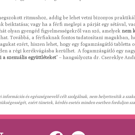
megszokott ritmushoz, addig be lehet vetni bizonyos praktiká
beiktatása; vagy ha a férfi meglepi a párját egy sétával, vac
hát olyan gyengéd figyelmességekről van szó, amelyek
nem k
dhat. Továbbá, a férfiaknak fontos tudatosítani magukban, h
gukat ezért, hiszen lehet, hogy egy fogamzásgátló tabletta 
nden a régi kerékvágásba kerülhet. A fogamzásgátló egy nag
i a szexuális együttléteket
” – hangsúlyozta dr. Csereklye And
 információs és egészségnevelő célt szolgálnak, nem helyettesítik a sza
szükségességét, ezért tünetek, kérdés esetés minden esetben forduljon sz