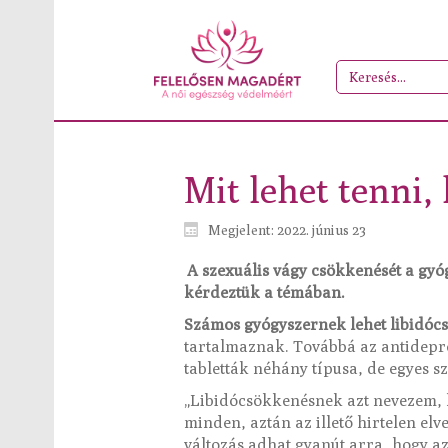
Mit lehet tenni,
Megjelent: 2022. június 23
A szexuális vágy csökkenését a gyó
kérdeztük a témában.
Számos gyógyszernek lehet libidóc
tartalmaznak. Továbbá az antidepre
tabletták néhány típusa, de egyes s
„Libidócsökkenésnek azt nevezem,
minden, aztán az illető hirtelen elv
változás adhat gyanút arra, hogy a