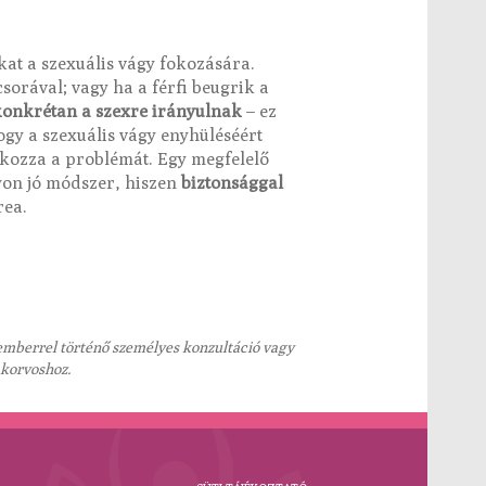
kat a szexuális vágy fokozására.
sorával; vagy ha a férfi beugrik a
onkrétan a szexre irányulnak
– ez
ogy a szexuális vágy enyhüléséért
okozza a problémát. Egy megfelelő
yon jó módszer, hiszen
biztonsággal
rea.
kemberrel történő személyes konzultáció vagy
akorvoshoz.