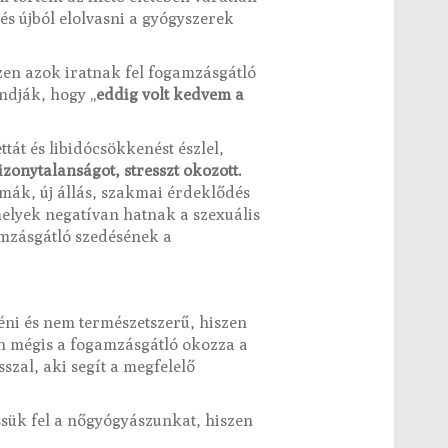
és újból elolvasni a gyógyszerek
zen azok iratnak fel fogamzásgátló
ondják, hogy „
eddig volt kedvem a
tát és libidócsökkenést észlel,
bizonytalanságot, stresszt okozott.
émák, új állás, szakmai érdeklődés
melyek negatívan hatnak a szexuális
mzásgátló szedésének a
éni és nem természetszerű, hiszen
n mégis a fogamzásgátló okozza a
szal, aki segít a megfelelő
essük fel a nőgyógyászunkat, hiszen