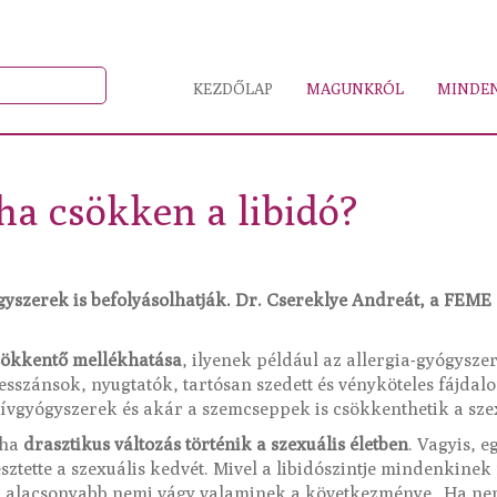
KEZDŐLAP
MAGUNKRÓL
MINDEN
 ha csökken a libidó?
gyszerek is befolyásolhatják. Dr. Csereklye Andreát, a FEME 
sökkentő mellékhatása
, ilyenek például az allergia-gyógysze
sszánsok, nyugtatók, tartósan szedett és vényköteles fájdal
zívgyógyszerek és akár a szemcseppek is csökkenthetik a szex
 ha
drasztikus változás történik a szexuális életben
. Vagyis, e
esztette a szexuális kedvét. Mivel a libidószintje mindenkinek
z alacsonyabb nemi vágy valaminek a következménye. Ha nem t