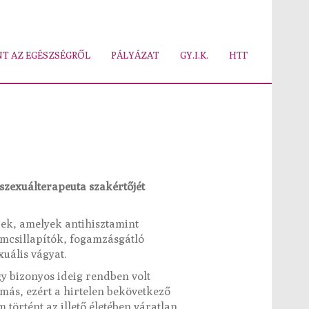
T AZ EGÉSZSÉGRŐL
PÁLYÁZAT
GY.I.K.
HTT
szexuálterapeuta szakértőjét
rek, amelyek antihisztamint
omcsillapítók, fogamzásgátló
uális vágyat.
gy bizonyos ideig rendben volt
 más, ezért a hirtelen bekövetkező
örtént az illető életében váratlan