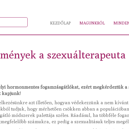
KEZDŐLAP
MAGUNKRÓL
MINDEN
tmények a szexuálterapeuta
velyi hormonmentes fogamzásgátlókat, ezért megkérdeztük a 
t kapjunk!
lkezésünkre azt illetően, hogyan védekezzünk a nem kívánt
sokból tudjuk, hogy mérhetően csökken abban a populációba
gátló módszerek palettája széles. Ráadásul, ha többféle foga
egmegfelelőbb számukra, ez pedig a szexualitásuk teljes megél