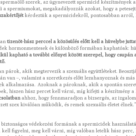
a spermaölő szerek, az úgynevezett spermicid készítmények 
li a spermiumokat
,
megakadályozzák azokat, hogy a petesejt
zakértőjét
kérdeztük a spermicidekről, pontosabban arról, 
ban
tizenöt-húsz perccel a közösülés előtt kell a hüvelybe jutta
cidek hormonmentesek és különböző formában kaphatóak: hüv
kül kapható a további előnyei között szerepel, hogy csupán az
tő.
n párok, akik megtervezik a szexuális együttléteket. Beosztj
án van –, valamint a szeretkezés előtt lezuhanyoznak és más
ek alkalmazása. Azoknak a pároknak, akik a spontán szeret
k, hiszen húsz percet kell várni, míg kifejti a készítmény a
csolatban
ahhoz, hogy fennmaradjon a bizsergés, az izgalom.
zett szex kiválóan működik, és remek szexuális életet élnek.”
 biztonságos védekezési formának a spermicidek használatá
 kell figyelni, meg kell várni, míg valóban letelik húsz perc, 