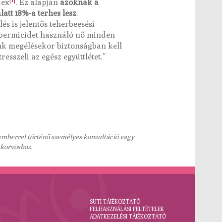
dex
. Ez alapján
azoknak a
att 18%-a terhes lesz
.
és is jelentős teherbeesési
 spermicidet használó nő minden
unk megélésekor biztonságban kell
esszeli az egész együttlétet.”
kemberrel történő személyes konzultáció vagy
akorvoshoz.
SÜTI TÁJÉKOZTATÓ
FELHASZNÁLÁSI FELTÉTELEK
ADATKEZELÉSI TÁJÉKOZTATÓ