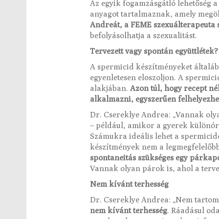
Az egyik fogamzásgátló lehetőség 
anyagot tartalmaznak, amely megö
Andreát, a FEME szexuálterapeuta s
befolyásolhatja a szexualitást.
Tervezett vagy spontán együttlétek?
A spermicid készítményeket általá
egyenletesen eloszoljon. A spermi
alakjában.
Azon túl, hogy recept nél
alkalmazni, egyszerűen felhelyezhe
Dr. Csereklye Andrea: „Vannak olya
– például, amikor a gyerek különór
Számukra ideális lehet a spermicid
készítmények nem a legmegfelelőbbe
spontaneitás szükséges egy párkap
Vannak olyan párok is, ahol a terve
Nem kívánt terhesség
Dr. Csereklye Andrea: „Nem tartom
nem kívánt terhesség
. Ráadásul oda