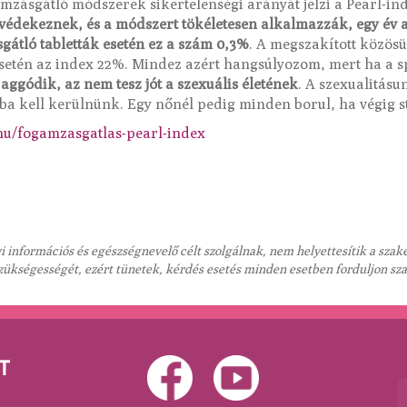
zásgátló módszerek sikertelenségi arányát jelzi a Pearl-in
édekeznek, és a módszert tökéletesen alkalmazzák, egy év al
gátló tabletták esetén ez a szám 0,3%
. A megszakított közösül
 esetén az index 22%. Mindez azért hangsúlyozom, mert ha a
aggódik, az nem tesz jót a szexuális életének
. A szexualitás
ba kell kerülnünk. Egy nőnél pedig minden borul, ha végig str
hu/fogamzasgatlas-pearl-index
 információs és egészségnevelő célt szolgálnak, nem helyettesítik a sza
szükségességét, ezért tünetek, kérdés esetés minden esetben forduljon sz