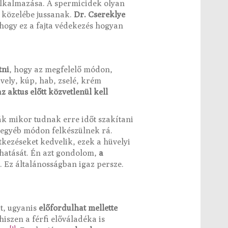
alkalmazása. A spermicidek olyan
 közelébe jussanak.
Dr. Csereklye
hogy ez a fajta védekezés hogyan
tni
, hogy az megfelelő módon,
ely, kúp, hab, zselé, krém
 aktus előtt közvetlenül kell
ák mikor tudnak erre időt szakítani
 egyéb módon felkészülnek rá.
kezéseket kedvelik, ezek a hüvelyi
 hatását. Én azt gondolom,
a
 Ez általánosságban igaz persze.
t, ugyanis
előfordulhat mellette
hiszen a férfi előváladéka is
[1]