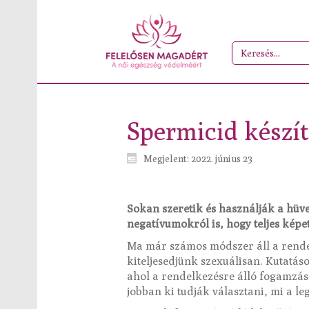
Spermicid készí
Megjelent: 2022. június 23
Sokan szeretik és használják a hü
negatívumokról is, hogy teljes képe
Ma már számos módszer áll a rende
kiteljesedjünk szexuálisan. Kutatá
ahol a rendelkezésre álló fogamzás
jobban ki tudják választani, mi a l