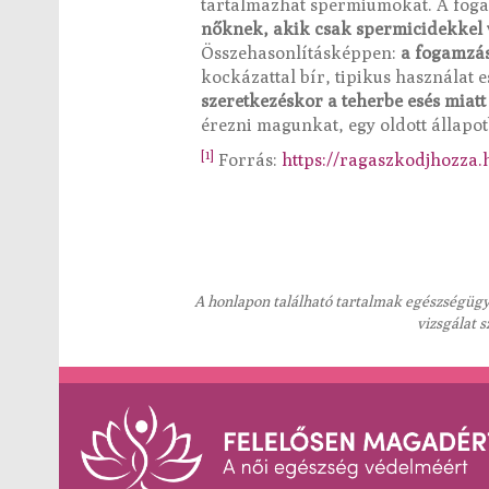
tartalmazhat spermiumokat. A fogam
nőknek, akik csak spermicidekkel v
Összehasonlításképpen:
a fogamzás
kockázattal bír, tipikus használat
szeretkezéskor a teherbe esés miatt 
érezni magunkat, egy oldott állapot
[1]
Forrás:
https://ragaszkodjhozza.
A honlapon található tartalmak egészségügyi
vizsgálat 