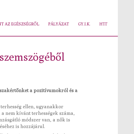
T AZ EGÉSZSÉGRŐL
PÁLYÁZAT
GY.I.K.
HTT
 szemszögéből
szakértőnket a pozitívumokról és a
 terhesség ellen, ugyanakkor
n a nem kívánt terhességek száma,
mzásgátló módszer van, a nők is
éséhez is hozzájárul.