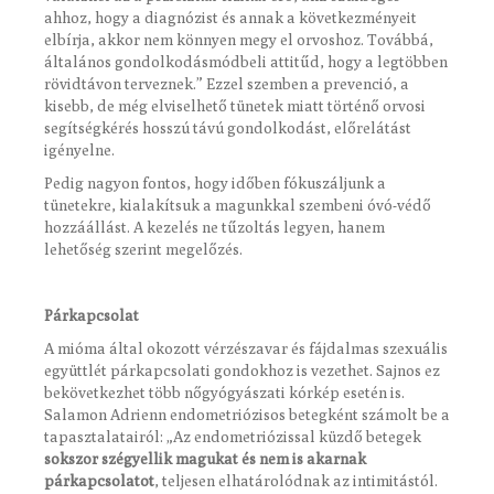
ahhoz, hogy a diagnózist és annak a következményeit
elbírja, akkor nem könnyen megy el orvoshoz. Továbbá,
általános gondolkodásmódbeli attitűd, hogy a legtöbben
rövidtávon terveznek.” Ezzel szemben a prevenció, a
kisebb, de még elviselhető tünetek miatt történő orvosi
segítségkérés hosszú távú gondolkodást, előrelátást
igényelne.
Pedig nagyon fontos, hogy időben fókuszáljunk a
tünetekre, kialakítsuk a magunkkal szembeni óvó-védő
hozzáállást. A kezelés ne tűzoltás legyen, hanem
lehetőség szerint megelőzés.
Párkapcsolat
A mióma által okozott vérzészavar és fájdalmas szexuális
együttlét párkapcsolati gondokhoz is vezethet. Sajnos ez
bekövetkezhet több nőgyógyászati kórkép esetén is.
Salamon Adrienn endometriózisos betegként számolt be a
tapasztalatairól: „Az endometriózissal küzdő betegek
sokszor szégyellik magukat és nem is akarnak
párkapcsolatot
, teljesen elhatárolódnak az intimitástól.