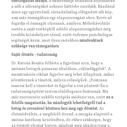
önelfogadás hiánya.
A mindennapi feladatok sodrásában
a nők a nőiességüket sokszor háttérbe szorítják. Ráadásul
nincs egy egyértelmű, társadalmilag elfogadott női kép,
ami már önmagában egy alapszorongást okoz. Kevés nő
fogadja el önmagát olyannak, amilyen. Méheltávolítás
esetén a saját testképből adódó alapszorongáshoz még
további krízishelyzet társul, ezért érdemes pszichológus
segítségét kérni, mert ilyen esetekben
mindenkinek
szüksége van támogatásra
.
Saját döntés – tudatosság
Dr. Katona Renáta felhívta a figyelmet arra, hogy a
miómás betegek panaszai általában „ciklusfüggőek”. A
menstruációs ciklust figyelve meg lehet állapítani, mikor
jelentkeznek a tünetek, milyen erősségűek. „Pontosan
ismerni kell a tüneteket és figyelni a test jelzéseit! Én a
tudatosságépítést tartom elsődlegesen fontosnak. Ma
már szerencsére sokféle terápiás módszer van, ezért
az a
felelős magatartás, ha mindegyik lehetőségről tud a
beteg és orvosával közösen hoz meg egy döntést
. Az
életmódváltás, a megfelelő étrend, a mozgás alapvető a
mióma hatékony kezelésében, de ehhez szükséges, hogy
az érintett elszánt legyen, mindent meg akarjon tenni a