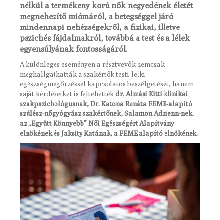
nélkül a termékeny korú nők negyedének életét
megnehezítő miómáról, a betegséggel járó
mindennapi nehézségekről, a fizikai, illetve
pszichés fájdalmakról, továbbá a test és a lélek
egyensúlyának fontosságáról.
A különleges eseményen a résztvevők nemcsak
meghallgathatták a szakértők testi-lelki
egészségmegőrzéssel kapcsolatos beszélgetését, hanem
saját kérdéseiket is feltehették
dr. Almási Kitti klinikai
szakpszichológusnak, Dr. Katona Renáta FEME-alapító
szülész-nőgyógyász szakértőnek, Salamon Adrienn-nek,
az „Együtt Könnyebb” Női Egészségért Alapítvány
elnökének és Jaksity Katának, a FEME alapító elnökének.