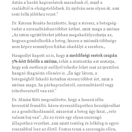
Aztán a baráti kapcsolatok maradnak el, majd a
családtól is elszigetelődnek. Ez nyilván nem olyan út, ami
testi-lelki jóléthez vezet.”
Dr. Katona Renáta hozzátette, hogy a stressz, a betegség-
tudat a szexualitásban többet árthat, mint maga a mióma:
„Az intim együttléteket jobban megakadályozhatja az,
hogyan gondolkodik a beteg, hiszen a miómák többsége
nem képez semmilyen fizikai akadályt a szexben.„
Hangsúlyt kapott az is, hogy
a meddőségi esetek csupán
5%-áért felelős a mióma,
tehát a statisztika azt mutatja,
hogy sok esetben jó eséllyel teherbe lehet esni az ijesztően
hangzó diagnózis ellenére is. „Én úgy látom, a
betegségből fakadó krónikus stressz többet árt, mint a
mióma maga, ha párkapcsolatról, szexualitásról vagy
teherbeesésről van szó.”
Dr. Almási Kitti megemlítette, hogy a hosszú időn
keresztül fennálló, káros stresszállapothoz hozzájárulhat
az a gondolkodásmód, miszerint a beteg úgy hiszi, „vele
valami baj van”: „Ez az érzés egy olyan szorongó
állapothoz vezethet, ami miatt testileg és lelkileg is egyre
rosszabbul lesz az illető. Fontos tenni a szorongás ellen,