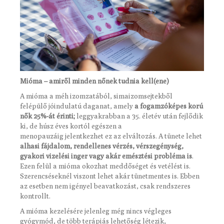
Mióma – amiről minden nőnek tudnia kell(ene)
A mióma a méh izomzatából, simaizomsejtekből
felépülő jóindulatú daganat, amely
a fogamzóképes korú
nők 25%-át érinti;
leggyakrabban a 35. életév után fejlődik
ki, de húsz éves kortól egészen a
menopauzáig jelentkezhet ez az elváltozás. A tünete lehet
alhasi fájdalom, rendellenes vérzés, vérszegénység,
gyakori vizelési inger vagy akár emésztési probléma is
.
Ezen felül a mióma okozhat meddőséget és vetélést is.
Szerencséseknél viszont lehet akár tünetmentes is. Ebben
az esetben nem igényel beavatkozást, csak rendszeres
kontrollt.
A mióma kezelésére jelenleg még nincs végleges
gyógymód, de több terápiás lehetőség létezik,