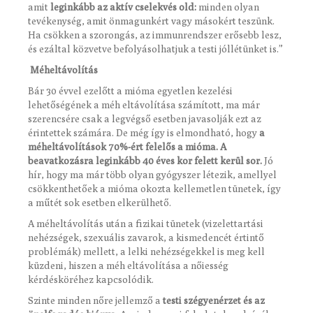
amit
leginkább az aktív cselekvés old:
minden olyan
tevékenység, amit önmagunkért vagy másokért teszünk.
Ha csökken a szorongás, az immunrendszer erősebb lesz,
és ezáltal közvetve befolyásolhatjuk a testi jóllétünket is.”
Méheltávolítás
Bár 30 évvel ezelőtt a mióma egyetlen kezelési
lehetőségének a méh eltávolítása számított, ma már
szerencsére csak a legvégső esetben javasolják ezt az
érintettek számára. De még így is elmondható, hogy
a
méheltávolítások 70%-ért felelős a mióma. A
beavatkozásra leginkább 40 éves kor felett kerül sor.
Jó
hír, hogy ma már több olyan gyógyszer létezik, amellyel
csökkenthetőek a mióma okozta kellemetlen tünetek, így
a műtét sok esetben elkerülhető.
A méheltávolítás után a fizikai tünetek (vizelettartási
nehézségek, szexuális zavarok, a kismedencét értintő
problémák) mellett, a lelki nehézségekkel is meg kell
küzdeni, hiszen a méh eltávolítása a nőiesség
kérdésköréhez kapcsolódik.
Szinte minden nőre jellemző a
testi szégyenérzet és az