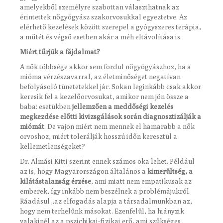
amelyekből személyre szabottan választhatnak az
érintettek nőgyógyász szakorvosukkal egyeztetve. Az
elérhető kezelések között szerepel a gyógyszeres terápia,
a műtét és végső esetben akár a méh eltávolítása is.
Miért tűrjük a fájdalmat?
A nők többsége akkor sem fordul nőgyógyászhoz, ha a
mióma vérzészavarral, az életminőséget negatívan
befolyásoló tünetetekkel jár. Sokan leginkább csak akkor
keresik fel a kezelőorvosukat, amikor nem jön össze a
baba: esetükben
jellemzően a meddőségi kezelés
megkezdése előtti kivizsgálások során diagnosztizálják a
miómát
. De vajon miért nem mennek el hamarabb a nők
orvoshoz, miért tolerálják hosszú időn keresztül a
kellemetlenségeket?
Dr. Almási Kitti szerint ennek számos oka lehet. Például
az is, hogy Magyarországon általános a
kimerültség, a
kilátástalanság érzése
, ami miatt nem empatikusak az
emberek, így inkább nem beszélnek a problémájukról.
Ráadásul „az elfogadás alapja a társadalmunkban az,
hogy nem terhelünk másokat. Ezenfelül, ha hiányzik
valakinél az a pszichikai-fizikai erő, ami szükséges