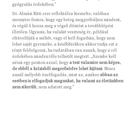
gyógyulás érdekében.”
Dr. Almási Kitti erre reflektálva kiemelte, valóban
mennyire fontos, hogy egy beteg megpróbáljon mindent,
és végül ő hozza meg a végső döntést a továbblépést
illetően. Ugyanis, ha valakit veszteség ér, például
eltávolítják a méhét, vagy el kell fogadnia, hogy nem
lehet saját gyermeke, a későbbiekben akkor tudja ezt a
tényt feldolgozni, ha tudatában van annak, hogy a cél
érdekében minden tőle telhetőt megtett. „Szembe kell
nézni egy ponton azzal, hogy
a test valamire nem képes,
de ebből a krízisből megerősödve lehet kijönni
. Nincs
annál mélyebb önelfogadás, mint az, amikor
abban az
esetben is elfogadjuk magunkat, ha valami az életünkben
nem sikerült
, nem adatott meg.”