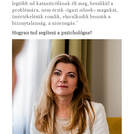
legtöbb nő katasztrófának éli meg, beszűkül a
problémára, nem érzik »igazi nőnek« magukat,
önértékelésük romlik, eluralkodik bennük a
bizonytalanság, a szorongás.”
Hogyan tud segíteni a pszichológus?