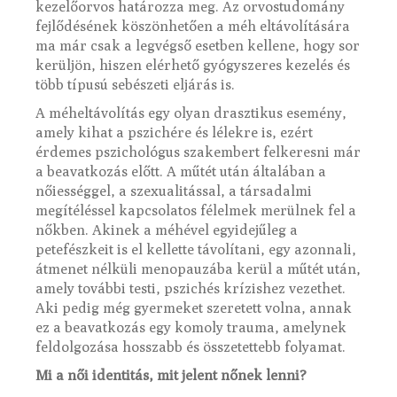
kezelőorvos határozza meg. Az orvostudomány
fejlődésének köszönhetően a méh eltávolítására
ma már csak a legvégső esetben kellene, hogy sor
kerüljön, hiszen elérhető gyógyszeres kezelés és
több típusú sebészeti eljárás is.
A méheltávolítás egy olyan drasztikus esemény,
amely kihat a pszichére és lélekre is, ezért
érdemes pszichológus szakembert felkeresni már
a beavatkozás előtt. A műtét után általában a
nőiességgel, a szexualitással, a társadalmi
megítéléssel kapcsolatos félelmek merülnek fel a
nőkben. Akinek a méhével egyidejűleg a
petefészkeit is el kellette távolítani, egy azonnali,
átmenet nélküli menopauzába kerül a műtét után,
amely további testi, pszichés krízishez vezethet.
Aki pedig még gyermeket szeretett volna, annak
ez a beavatkozás egy komoly trauma, amelynek
feldolgozása hosszabb és összetettebb folyamat.
Mi a női identitás, mit jelent nőnek lenni?