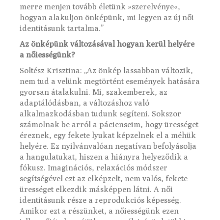
merre menjen tovább életünk »szerelvénye«,
hogyan alakuljon önképünk, mi legyen az új női
identitásunk tartalma.”
Az önképünk változásával hogyan kerül helyére
a nőiességünk?
Soltész Krisztina: „Az önkép lassabban változik,
nem tud a velünk megtörtént események hatására
gyorsan átalakulni. Mi, szakemberek, az
adaptálódásban, a változáshoz való
alkalmazkodásban tudunk segíteni. Sokszor
számolnak be arról a pácienseim, hogy ürességet
éreznek, egy fekete lyukat képzelnek el a méhük
helyére. Ez nyilvánvalóan negatívan befolyásolja
a hangulatukat, hiszen a hiányra helyeződik a
fókusz. Imaginációs, relaxációs módszer
segítségével ezt az elképzelt, nem valós, fekete
ürességet elkezdik másképpen látni. A női
identitásunk része a reprodukciós képesség.
Amikor ezt a részünket, a nőiességünk ezen