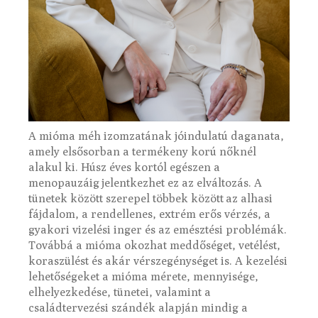
A mióma méh izomzatának jóindulatú daganata,
amely elsősorban a termékeny korú nőknél
alakul ki. Húsz éves kortól egészen a
menopauzáig jelentkezhet ez az elváltozás. A
tünetek között szerepel többek között az alhasi
fájdalom, a rendellenes, extrém erős vérzés, a
gyakori vizelési inger és az emésztési problémák.
Továbbá a mióma okozhat meddőséget, vetélést,
koraszülést és akár vérszegénységet is. A kezelési
lehetőségeket a mióma mérete, mennyisége,
elhelyezkedése, tünetei, valamint a
családtervezési szándék alapján mindig a