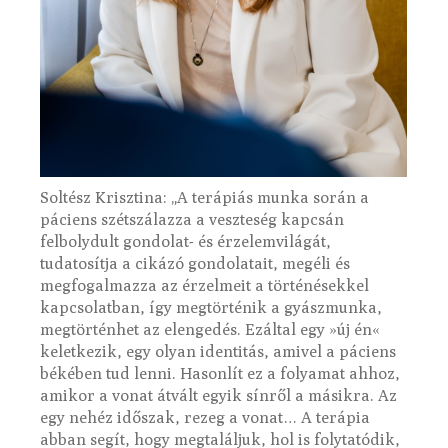
Soltész Krisztina: „A terápiás munka során a
páciens szétszálazza a veszteség kapcsán
felbolydult gondolat- és érzelemvilágát,
tudatosítja a cikázó gondolatait, megéli és
megfogalmazza az érzelmeit a történésekkel
kapcsolatban, így megtörténik a gyászmunka,
megtörténhet az elengedés. Ezáltal egy »új én«
keletkezik, egy olyan identitás, amivel a páciens
békében tud lenni. Hasonlít ez a folyamat ahhoz,
amikor a vonat átvált egyik sínről a másikra. Az
egy nehéz időszak, rezeg a vonat… A terápia
abban segít, hogy megtaláljuk, hol is folytatódik,