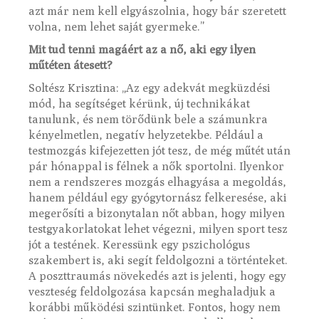
azt már nem kell elgyászolnia, hogy bár szeretett
volna, nem lehet saját gyermeke.”
Mit tud tenni magáért az a nő, aki egy ilyen
műtéten átesett?
Soltész Krisztina: „Az egy adekvát megküzdési
mód, ha segítséget kérünk, új technikákat
tanulunk, és nem törődünk bele a számunkra
kényelmetlen, negatív helyzetekbe. Például a
testmozgás kifejezetten jót tesz, de még műtét után
pár hónappal is félnek a nők sportolni. Ilyenkor
nem a rendszeres mozgás elhagyása a megoldás,
hanem például egy gyógytornász felkeresése, aki
megerősíti a bizonytalan nőt abban, hogy milyen
testgyakorlatokat lehet végezni, milyen sport tesz
jót a testének. Keressünk egy pszichológus
szakembert is, aki segít feldolgozni a történteket.
A poszttraumás növekedés azt is jelenti, hogy egy
veszteség feldolgozása kapcsán meghaladjuk a
korábbi működési szintünket. Fontos, hogy nem