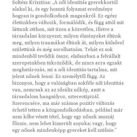
Soltész Krisztina: „A női identitás gyerekkortól
alakul ki, és egy hosszú folyamat eredménye
hogyan is gondolkodunk magunkról. Ez egész
életünkben változik, formálódik, és függ attól mit
láttunk otthon, mit üzen a közvetlen, illetve a
társadalmi környezet; milyen élményeket éltünk
meg, milyen traumákat éltünk át, milyen külsővel
születtünk és még sorolhatnám. Tehát ez sok
mindenből tevődik össze, elsősorban a felvállalt
szerepeinkben tükröződik, de nincs arra egzakt
meghatározás, mi a női identitás tartalma, mit
jelent nőnek lenni. Ez személytől függ. Az
bizonyos, hogy a valóságban sokféle női identitás
van, nemcsak az az ideális nőkép, amit a
társadalom hangsúlyoz, sztereotipizál.
Szerencsére, ma már számos pozitív változás
érhető tetten a közgondolkodásban, például már
nem kőbe vésett tétel, hogy egy nőnek muszáj
főznie, nem lehet kimerült anyuka; vagy, hogy
egy nőnek mindenképp gyereket kell szülnie.”