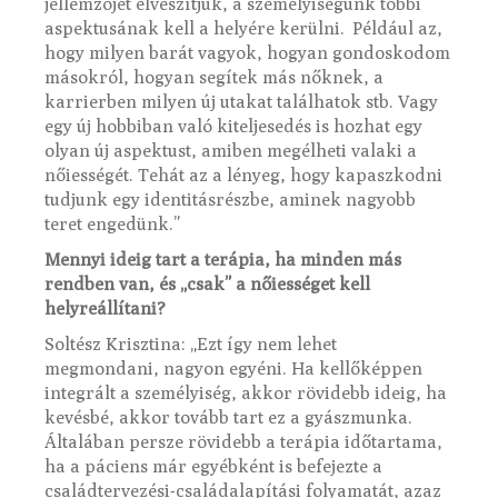
jellemzőjét elveszítjük, a személyiségünk többi
aspektusának kell a helyére kerülni. Például az,
hogy milyen barát vagyok, hogyan gondoskodom
másokról, hogyan segítek más nőknek, a
karrierben milyen új utakat találhatok stb. Vagy
egy új hobbiban való kiteljesedés is hozhat egy
olyan új aspektust, amiben megélheti valaki a
nőiességét. Tehát az a lényeg, hogy kapaszkodni
tudjunk egy identitásrészbe, aminek nagyobb
teret engedünk.”
Mennyi ideig tart a terápia, ha minden más
rendben van, és „csak” a nőiességet kell
helyreállítani?
Soltész Krisztina: „Ezt így nem lehet
megmondani, nagyon egyéni. Ha kellőképpen
integrált a személyiség, akkor rövidebb ideig, ha
kevésbé, akkor tovább tart ez a gyászmunka.
Általában persze rövidebb a terápia időtartama,
ha a páciens már egyébként is befejezte a
családtervezési-családalapítási folyamatát, azaz