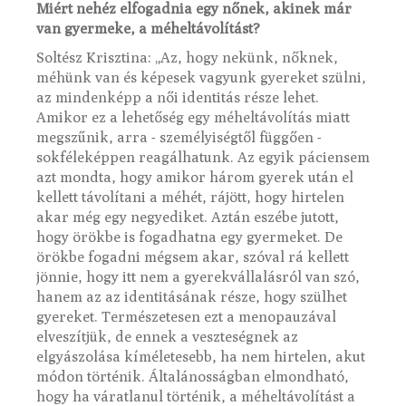
Miért nehéz elfogadnia egy nőnek, akinek már
van gyermeke, a méheltávolítást?
Soltész Krisztina: „Az, hogy nekünk, nőknek,
méhünk van és képesek vagyunk gyereket szülni,
az mindenképp a női identitás része lehet.
Amikor ez a lehetőség egy méheltávolítás miatt
megszűnik, arra - személyiségtől függően -
sokféleképpen reagálhatunk. Az egyik páciensem
azt mondta, hogy amikor három gyerek után el
kellett távolítani a méhét, rájött, hogy hirtelen
akar még egy negyediket. Aztán eszébe jutott,
hogy örökbe is fogadhatna egy gyermeket. De
örökbe fogadni mégsem akar, szóval rá kellett
jönnie, hogy itt nem a gyerekvállalásról van szó,
hanem az az identitásának része, hogy szülhet
gyereket. Természetesen ezt a menopauzával
elveszítjük, de ennek a veszteségnek az
elgyászolása kíméletesebb, ha nem hirtelen, akut
módon történik. Általánosságban elmondható,
hogy ha váratlanul történik, a méheltávolítást a