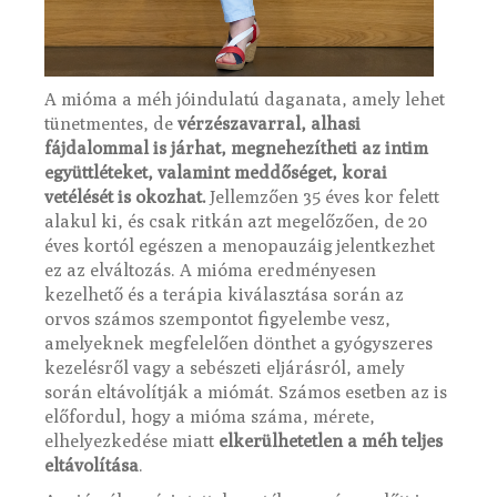
A mióma a méh jóindulatú daganata, amely lehet
tünetmentes, de
vérzészavarral, alhasi
fájdalommal is járhat, megnehezítheti az intim
együttléteket, valamint meddőséget, korai
vetélését is okozhat.
Jellemzően 35 éves kor felett
alakul ki, és csak ritkán azt megelőzően, de 20
éves kortól egészen a menopauzáig jelentkezhet
ez az elváltozás. A mióma eredményesen
kezelhető és a terápia kiválasztása során az
orvos számos szempontot figyelembe vesz,
amelyeknek megfelelően dönthet a gyógyszeres
kezelésről vagy a sebészeti eljárásról, amely
során eltávolítják a miómát. Számos esetben az is
előfordul, hogy a mióma száma, mérete,
elhelyezkedése miatt
elkerülhetetlen a méh teljes
eltávolítása
.