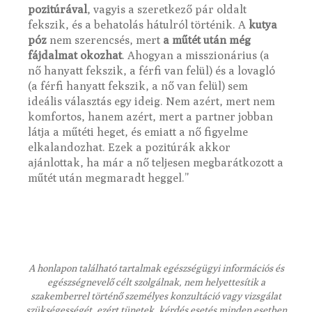
pozitúrával
, vagyis a szeretkező pár oldalt
fekszik, és a behatolás hátulról történik. A
kutya
póz
nem szerencsés, mert
a műtét után még
fájdalmat okozhat
. Ahogyan a misszionárius (a
nő hanyatt fekszik, a férfi van felül) és a lovagló
(a férfi hanyatt fekszik, a nő van felül) sem
ideális választás egy ideig. Nem azért, mert nem
komfortos, hanem azért, mert a partner jobban
látja a műtéti heget, és emiatt a nő figyelme
elkalandozhat. Ezek a pozitúrák akkor
ajánlottak, ha már a nő teljesen megbarátkozott a
műtét után megmaradt heggel.”
A honlapon található tartalmak egészségügyi információs és
egészségnevelő célt szolgálnak, nem helyettesítik a
szakemberrel történő személyes konzultáció vagy vizsgálat
szükségességét, ezért tünetek, kérdés esetés minden esetben