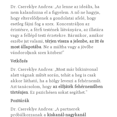
Dr. Csereklye Andrea: „Az lenne az ideális, ha
nem kalandozna el a figyelem. A nő ne hagyja,
hogy elterelődjenek a gondolatai afelé, hogy
esetleg fájni fog a szex. Koncentráljon az
érintésre, a férfi testének látványára, az illatára
vagy a fellépő testi érzetekre. Bármikor, amikor
eszébe jut valami,
térjen vissza a jelenbe, az itt és
most állapotába
. Ne a múltba vagy a jövőbe
vándoroljunk szex közben!”
Vetkőzés
Dr. Csereklye Andrea: „Most már bikinivonal
alatt vágnak műtét során, tehát a heg is csak
akkor látható, ha a hölgy leveszi a fehérneműt.
Azt tanácsolom, hogy
az előjáték fehérneműben
történjen
. Ez pszichésen sokat segíthet.”
Pozitúrák
Dr. Csereklye Andrea: „A partnerek
próbálkozzanak a
kiskanál-nagykanál