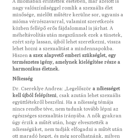
A miómában érintettek esetében, már azelőtt is
nagy valószínűséggel romlik a szexuális élet
minősége, mielőtt műtétre kerülne sor, ugyanis a
mióma vérzészavarral, valamint szeretkezés
közben fellépő erős fájdalommal is járhat. A
méheltávolítás után megszűnnek ezek a tünetek,
ezért szép lassan, újból lehet szeretkezni, vissza
lehet hozni a szexualitást a mindennapokba.
Hiszen
a szex alapvető emberi szükséglet, egy
természetes igény, amelynek kielégítése része a
harmonikus életnek.
Nőiesség
Dr. Csereklye Andrea: „Legelőször
a nőiességet
kell újból felépíteni
, csak azután lehet szexuális
együttlétekről beszélni. Ha a nőiesség témája
nincs rendbe téve, nem tudunk tovább lépni az
egészséges szexualitás irányába. A nők gyakran
úgy érzik a műtét után, hogy elvesztették a
nőiességüket, nem tudják elfogadni a műtét után
ott maradó heget, és még sorolhatnánk, milyen