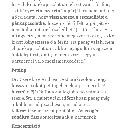
ha valaki párkapcsolatban él, ott van a férfi is,
aki kényeztetni szeretné a párját, és nem tudja. A
nő feladata, hogy
visszahozza a szexualitást a
párkapcsolatba
, hiszen a férfi félti a párját, és
nem tudja, mikor közeledhet újra társához. Ha a
nő úgy érzi, nem szeretne még szeretkezni, akkor
kicsit kényeztesse ő a férfit. Ha pedig valaki nem
él párkapcsolatban, akkor nyugodtan végezzen
önkielégítést, amíg fel nem készül egy új
partnerrel való megismerkedésre.”
Petting
Dr. Csereklye Andrea: „Azt tanácsolom, hogy
hosszan, sokat pettingeljenek a partnerek. A
hosszú előjáték fontos a legtöbb nő számára a
szex előtt, a műtét utáni időszakban pedig még
inkább: mind pszichésen, mind a test
felkészítésének szempontjából.
Az erogén
zónákra
összpontosítsanak a partnerek!”
Koncentráció