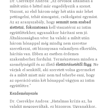
Dr. Csereklye Andrea: „Az orvosok általában a
műtét után 6 héttel már engedélyezik a szexet.
Viszont, az első három-négy hét után már lehet
pettingelni, tehát simogatni, csókolgatni egymást.
Az az aranyszabály, hogy
semmit nem szabad
siettetni
,
fokozatosan
kell visszatérni az intim
együttlétekhez; ugyanakkor hárítani sem jó.
Általánosságban véve: ha valaki a műtét után
három hónappal még mindig nem szeretne
szeretkezni, ott bizonyosan valamilyen elkerülés,
hárítás van. Ebben az esetben érdemes
szakemberhez fordulni. Természetesen minden a
személyiségtől és az illető
élettörténetétől függ
. Ne
várjuk el senkitől, aki szeretett volna gyermeket
és a műtét miatt már nem tud teherbe esni, hogy
az operáció után két hónappal vágyjon az intim
együttlétre.”
Kezdeményezés
Dr. Csereklye Andrea: „Hatalmas krízis az, ha
valakit megoperáltak, ez bizonyos. Ugyanakkor,