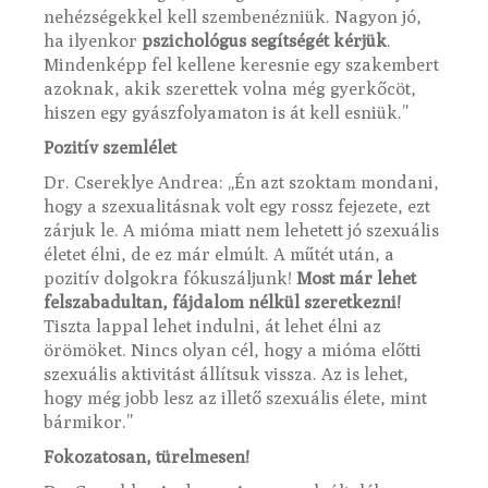
nehézségekkel kell szembenézniük. Nagyon jó,
ha ilyenkor
pszichológus segítségét kérjük
.
Mindenképp fel kellene keresnie egy szakembert
azoknak, akik szerettek volna még gyerkőcöt,
hiszen egy gyászfolyamaton is át kell esniük.”
Pozitív szemlélet
Dr. Csereklye Andrea: „Én azt szoktam mondani,
hogy a szexualitásnak volt egy rossz fejezete, ezt
zárjuk le. A mióma miatt nem lehetett jó szexuális
életet élni, de ez már elmúlt. A műtét után, a
pozitív dolgokra fókuszáljunk!
Most már lehet
felszabadultan, fájdalom nélkül szeretkezni!
Tiszta lappal lehet indulni, át lehet élni az
örömöket. Nincs olyan cél, hogy a mióma előtti
szexuális aktivitást állítsuk vissza. Az is lehet,
hogy még jobb lesz az illető szexuális élete, mint
bármikor.”
Fokozatosan, türelmesen!