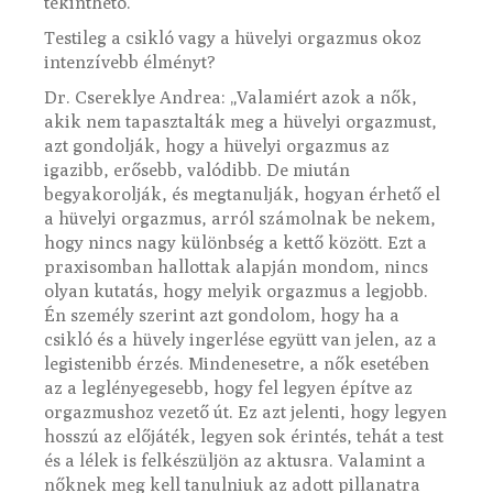
tekinthető.”
Testileg a csikló vagy a hüvelyi orgazmus okoz
intenzívebb élményt?
Dr. Csereklye Andrea: „Valamiért azok a nők,
akik nem tapasztalták meg a hüvelyi orgazmust,
azt gondolják, hogy a hüvelyi orgazmus az
igazibb, erősebb, valódibb. De miután
begyakorolják, és megtanulják, hogyan érhető el
a hüvelyi orgazmus, arról számolnak be nekem,
hogy nincs nagy különbség a kettő között. Ezt a
praxisomban hallottak alapján mondom, nincs
olyan kutatás, hogy melyik orgazmus a legjobb.
Én személy szerint azt gondolom, hogy ha a
csikló és a hüvely ingerlése együtt van jelen, az a
legistenibb érzés. Mindenesetre, a nők esetében
az a leglényegesebb, hogy fel legyen építve az
orgazmushoz vezető út. Ez azt jelenti, hogy legyen
hosszú az előjáték, legyen sok érintés, tehát a test
és a lélek is felkészüljön az aktusra. Valamint a
nőknek meg kell tanulniuk az adott pillanatra