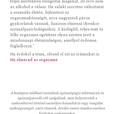
teljes mértékben elengedni magukat, de erre nem
az alkohol a válasz. Ha valaki szeretne változtatni
a szexuális életén, fejleszteni az
orgazmuskészségét, arra nagyszerű páros
gyakorlatok vannak, hasznos elmenni ilyenkor
szexuálpszichológushoz. A kielégítő, teljes testi és
lelki orgazmus együttese olyan szinten javít a
mindennapi életminőségen, amellyel érdemes
foglalkozni.”
Ha érdekel a téma, olvasd el ezt az írásunkat is:
Ha elmarad az orgazmus
A honlapon található tartalmak egészségügyi információs és
egészségnevelő célt szolgálnak, nem helyettesítik a
szakemberrel történő személyes konzultáció vagy vizsgálat
szükségességét, ezért tünetek, kérdés esetés minden esetben
forduljon szakorvoshoz.