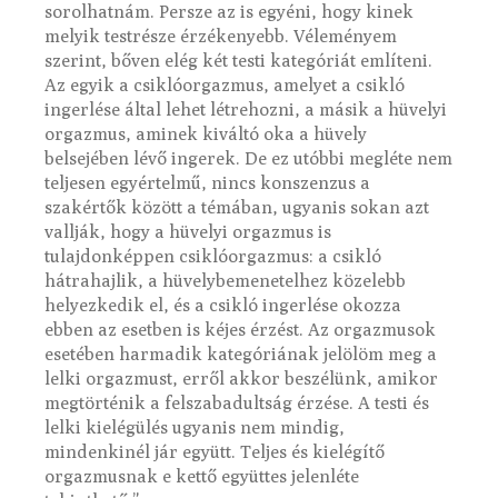
sorolhatnám. Persze az is egyéni, hogy kinek
melyik testrésze érzékenyebb. Véleményem
szerint, bőven elég két testi kategóriát említeni.
Az egyik a csiklóorgazmus, amelyet a csikló
ingerlése által lehet létrehozni, a másik a hüvelyi
orgazmus, aminek kiváltó oka a hüvely
belsejében lévő ingerek. De ez utóbbi megléte nem
teljesen egyértelmű, nincs konszenzus a
szakértők között a témában, ugyanis sokan azt
vallják, hogy a hüvelyi orgazmus is
tulajdonképpen csiklóorgazmus: a csikló
hátrahajlik, a hüvelybemenetelhez közelebb
helyezkedik el, és a csikló ingerlése okozza
ebben az esetben is kéjes érzést. Az orgazmusok
esetében harmadik kategóriának jelölöm meg a
lelki orgazmust, erről akkor beszélünk, amikor
megtörténik a felszabadultság érzése. A testi és
lelki kielégülés ugyanis nem mindig,
mindenkinél jár együtt. Teljes és kielégítő
orgazmusnak e kettő együttes jelenléte