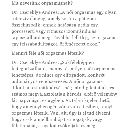
Mit nevezünk orgazmusnak?
Dr. Csereklye Andrea: „A női orgazmus egy olyan
intenzív élmény, amely során a gátizom
összehúzódik, ennek hatására pedig egy
görcsszerű vagy ritmusos izomrándulás
tapasztalható meg. Továbbá lelkileg, az orgazmus
egy felszabadultságot, örömérzetet okoz.”
Mennyi féle női orgazmus létezik?
Dr. Csereklye Andrea: „Sokféleképpen
kategorizálható, mennyi és milyen női orgazmus
lehetséges, de nincs egy elfogadott, konkrét
tudományos rendszerezés. A női orgazmus
titkait, a test működését még mindig kutatják, és
számos megválaszolatlan kérdés, eltérő vélemény
lát napvilágot ez ügyben. Az talán kijelenthető,
hogy amennyi erogén zóna van a testben, annyi
orgazmus létezik. Van, aki úgy is el tud élvezni,
hogy csak a mellbimbóját simogatják, vagy
fülcimpáját, a nyakát csókolják, és még