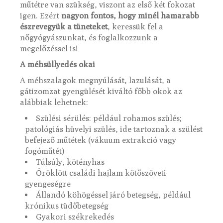
műtétre van szükség, viszont az első két fokozat
igen. Ezért
nagyon fontos, hogy minél hamarabb
észrevegyük a tüneteket
, keressük fel a
nőgyógyászunkat, és foglalkozzunk a
megelőzéssel is!
A méhsüllyedés okai
A méhszalagok megnyúlását, lazulását, a
gátizomzat gyengülését kiváltó főbb okok az
alábbiak lehetnek:
Szülési sérülés: például rohamos szülés;
patológiás hüvelyi szülés, ide tartoznak a szülést
befejező műtétek (vákuum extrakció vagy
fogóműtét)
Túlsúly, kötényhas
Öröklött családi hajlam kötőszöveti
gyengeségre
Állandó köhögéssel járó betegség, például
krónikus tüdőbetegség
Gyakori székrekedés