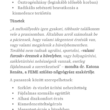
Ösztrogénhiány (leginkább idősebb korban)
Radikális sebészeti beavatkozás a
kismedence területén
Tünetek
„A méhsüllyedés igen gyakori, többször találkozom
vele a praxisomban. Általában arról számolnak be
a páciensek, hogy valami idegentest érzésük van,
vagy valami megjelenik a hüvelybementben.
Továbbá nem tudnak ugrálni, sportolni,
»
valami
furcsát
«
éreznek a hüvelyben
, vagy hólyagürítési,
székletürítési nehézségeik vannak, esetleg
fájdalmasak
a szeretkezések
” –
mondta dr. Katona
Renáta, a FEME szülész-nőgyógyász szakértője
.
A panaszok között szerepelhetnek:
Széklet- és vizelet ürítési nehezítettség
Fájdalmas szexuális együttlét
Alhasi diszkomfort érzés
Kismedenceiteltségérzés
Idegentest-érzés a hüvelyben