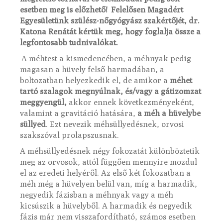
esetben meg is előzhető! Felelősen Magadért
Egyesületünk szülész-nőgyógyász szakértőjét, dr.
Katona Renátát kértük meg, hogy foglalja össze a
legfontosabb tudnivalókat.
A méhtest a kismedencében, a méhnyak pedig
magasan a hüvely felső harmadában, a
boltozatban helyezkedik el, de amikor a
méhet
tartó szalagok megnyúlnak, és/vagy a gátizomzat
meggyengül,
akkor ennek következményeként,
valamint a gravitáció hatására,
a méh a hüvelybe
süllyed
. Ezt nevezik méhsüllyedésnek, orvosi
szakszóval prolapszusnak.
A méhsüllyedésnek négy fokozatát különböztetik
meg az orvosok, attól függően mennyire mozdul
el az eredeti helyéről. Az első két fokozatban a
méh még a hüvelyen belül van, míg a harmadik,
negyedik fázisban a méhnyak vagy a méh
kicsúszik a hüvelyből. A harmadik és negyedik
fázis már nem visszafordítható, számos esetben