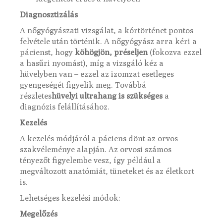
Diagnosztizálás
A nőgyógyászati vizsgálat, a kórtörténet pontos
felvétele után történik. A nőgyógyász arra kéri a
pácienst, hogy
köhögjön, préseljen
(fokozva ezzel
a hasűri nyomást), míg a vizsgáló kéz a
hüvelyben van – ezzel az izomzat esetleges
gyengeségét figyelik meg. Továbbá
részletes
hüvelyi ultrahang is szükséges
a
diagnózis felállításához.
Kezelés
A kezelés módjáról a páciens dönt az orvos
szakvéleménye alapján. Az orvosi számos
tényezőt figyelembe vesz, így például a
megváltozott anatómiát, tüneteket és az életkort
is.
Lehetséges kezelési módok:
Megelőzés