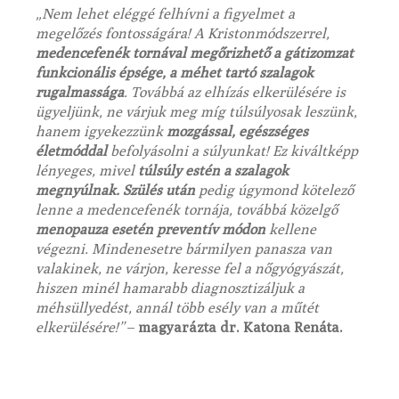
„Nem lehet eléggé felhívni a figyelmet a
megelőzés fontosságára! A Kristonmódszerrel,
medencefenék tornával megőrizhető a gátizomzat
funkcionális épsége, a méhet tartó szalagok
rugalmassága
. Továbbá az elhízás elkerülésére is
ügyeljünk, ne várjuk meg míg túlsúlyosak leszünk,
hanem igyekezzünk
mozgással, egészséges
életmóddal
befolyásolni a súlyunkat! Ez kiváltképp
lényeges, mivel
túlsúly estén a szalagok
megnyúlnak. Szülés után
pedig úgymond kötelező
lenne a medencefenék tornája, továbbá közelgő
menopauza esetén preventív módon
kellene
végezni. Mindenesetre bármilyen panasza van
valakinek, ne várjon, keresse fel a nőgyógyászát,
hiszen minél hamarabb diagnosztizáljuk a
méhsüllyedést, annál több esély van a műtét
elkerülésére!”
–
magyarázta dr. Katona Renáta.