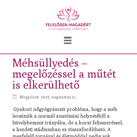
Méhsüllyedés –
megelőzéssel a műtét
is elkerülhető
Megjelent: 2023. augusztus 15
Gyakori nőgyógyászati probléma, hogy a méh
lecsúszik a normál anatómiai helyzetéből a
hüvelybement irányába, de a korai felismeréssel,
a kezdeti stádiumban ez visszafordítható. A
megfelelő tornával és életmóddal pedig sok