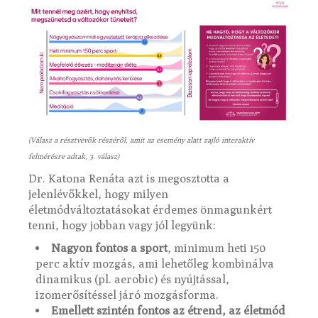
(Válasz a résztvevők részéről, amit az esemény alatt zajló interaktív
felmérésre adtak, 3. válasz)
Dr. Katona Renáta azt is megosztotta a
jelenlévőkkel, hogy milyen
életmódváltoztatásokat érdemes önmagunkért
tenni, hogy jobban vagy jól legyünk:
Nagyon fontos a sport
, minimum heti 150
perc aktív mozgás, ami lehetőleg kombinálva
dinamikus (pl. aerobic) és nyújtással,
izomerősítéssel járó mozgásforma.
Emellett szintén fontos az étrend, az életmód