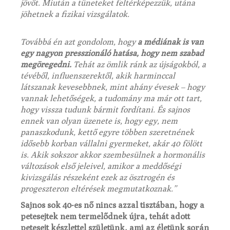
jövőt. Miután a tüneteket feltérképezzük, utána
jöhetnek a fizikai vizsgálatok.
Továbbá én azt gondolom, hogy
a médiának is van
egy nagyon presszionáló hatása, hogy nem szabad
megöregedni.
Tehát az ömlik ránk az újságokból, a
tévéből, influenszerektől, akik harminccal
látszanak kevesebbnek, mint ahány évesek – hogy
vannak lehetőségek, a tudomány ma már ott tart,
hogy vissza tudunk bármit fordítani. És sajnos
ennek van olyan üzenete is, hogy egy, nem
panaszkodunk, kettő egyre többen szeretnének
idősebb korban vállalni gyermeket, akár 40 fölött
is. Akik sokszor akkor szembesülnek a hormonális
változások első jeleivel, amikor a meddőségi
kivizsgálás részeként ezek az ösztrogén és
progeszteron eltérések megmutatkoznak.”
Sajnos sok 40-es nő nincs azzal tisztában, hogy a
petesejtek nem termelődnek újra, tehát adott
petesejt készlettel születünk, ami az életünk során