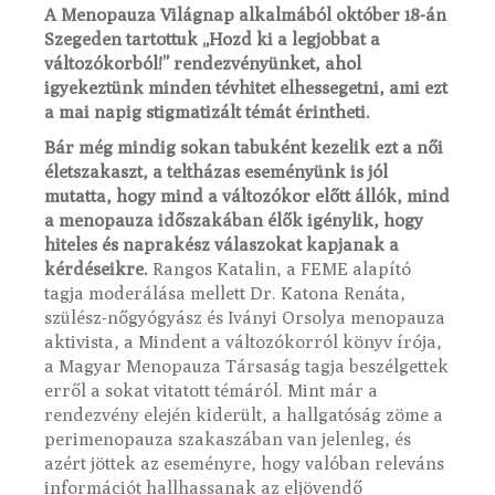
A Menopauza Világnap alkalmából október 18-án
Szegeden tartottuk „Hozd ki a legjobbat a
változókorból!” rendezvényünket, ahol
igyekeztünk minden tévhitet elhessegetni, ami ezt
a mai napig stigmatizált témát érintheti.
Bár még mindig sokan tabuként kezelik ezt a női
életszakaszt, a teltházas eseményünk is jól
mutatta, hogy mind a változókor előtt állók, mind
a menopauza időszakában élők igénylik, hogy
hiteles és naprakész válaszokat kapjanak a
kérdéseikre.
Rangos Katalin, a FEME alapító
tagja moderálása mellett Dr. Katona Renáta,
szülész-nőgyógyász és Iványi Orsolya menopauza
aktivista, a Mindent a változókorról könyv írója,
a Magyar Menopauza Társaság tagja beszélgettek
erről a sokat vitatott témáról. Mint már a
rendezvény elején kiderült, a hallgatóság zöme a
perimenopauza szakaszában van jelenleg, és
azért jöttek az eseményre, hogy valóban releváns
információt hallhassanak az eljövendő