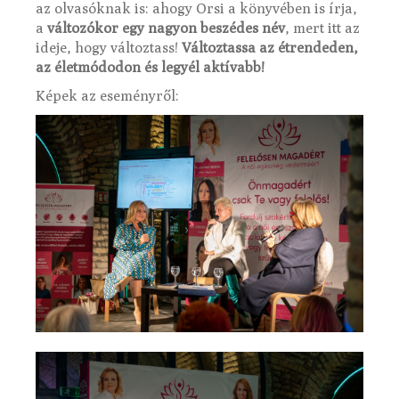
az olvasóknak is: ahogy Orsi a könyvében is írja,
a
változókor egy nagyon beszédes név
, mert itt az
ideje, hogy változtass!
Változtassa az étrendeden,
az életmódodon és legyél aktívabb!
Képek az eseményről: