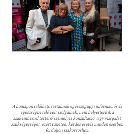
A honlapon található tartalmak egészségügyi információs és
egészségnevelő célt szolgálnak, nem helyettesítik a
szakemberrel történő személyes konzultáció vagy vizsgálat
szükségességét, ezért tünetek, kérdés esetés minden esetben
forduljon szakorvoshoz.