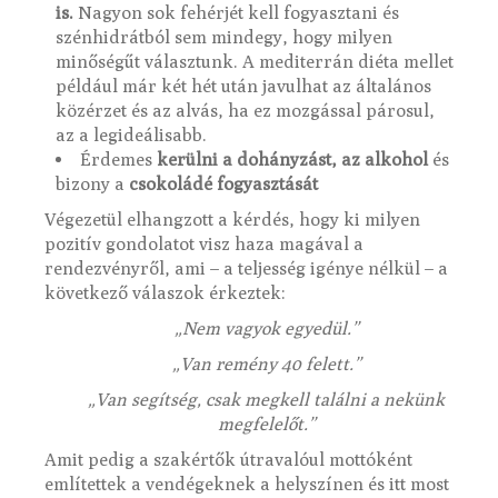
is.
Nagyon sok fehérjét kell fogyasztani és
szénhidrátból sem mindegy, hogy milyen
minőségűt választunk. A mediterrán diéta mellet
például már két hét után javulhat az általános
közérzet és az alvás, ha ez mozgással párosul,
az a legideálisabb.
Érdemes
kerülni a dohányzást, az alkohol
és
bizony a
csokoládé fogyasztását
Végezetül elhangzott a kérdés, hogy ki milyen
pozitív gondolatot visz haza magával a
rendezvényről, ami – a teljesség igénye nélkül – a
következő válaszok érkeztek:
„Nem vagyok egyedül.”
„Van remény 40 felett.”
„Van segítség, csak megkell találni a nekünk
megfelelőt.”
Amit pedig a szakértők útravalóul mottóként
említettek a vendégeknek a helyszínen és itt most