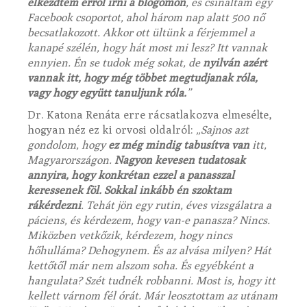
elkezdtem erről írni a blogomon
, és csináltam egy
Facebook csoportot, ahol három nap alatt 500 nő
becsatlakozott. Akkor ott ültünk a férjemmel a
kanapé szélén, hogy hát most mi lesz? Itt vannak
ennyien. Én se tudok még sokat, de
nyilván azért
vannak itt, hogy még többet megtudjanak róla,
vagy hogy együtt tanuljunk róla.
”
Dr. Katona Renáta erre rácsatlakozva elmesélte,
hogyan néz ez ki orvosi oldalról:
„Sajnos azt
gondolom, hogy
ez még mindig tabusítva van
itt,
Magyarországon.
Nagyon kevesen tudatosak
annyira, hogy konkrétan ezzel a panasszal
keressenek föl. Sokkal inkább én szoktam
rákérdezni
. Tehát jön egy rutin, éves vizsgálatra a
páciens, és kérdezem, hogy van-e panasza? Nincs.
Miközben vetkőzik, kérdezem, hogy nincs
hőhulláma? Dehogynem. És az alvása milyen? Hát
kettőtől már nem alszom soha. És egyébként a
hangulata? Szét tudnék robbanni. Most is, hogy itt
kellett várnom fél órát. Már leosztottam az utánam