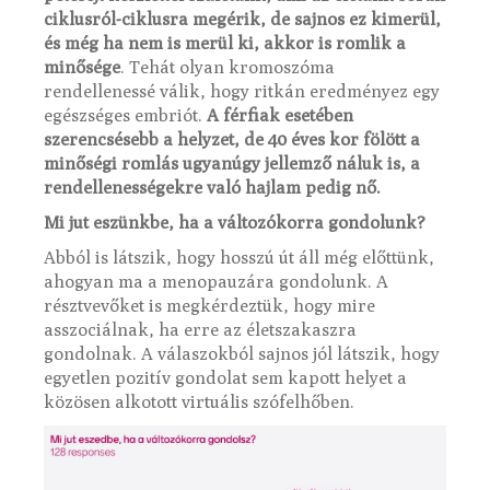
ciklusról-ciklusra megérik, de sajnos ez kimerül,
és még ha nem is merül ki, akkor is romlik a
minősége
. Tehát olyan kromoszóma
rendellenessé válik, hogy ritkán eredményez egy
egészséges embriót.
A férfiak esetében
szerencsésebb a helyzet, de 40 éves kor fölött a
minőségi romlás ugyanúgy jellemző náluk is, a
rendellenességekre való hajlam pedig nő.
Mi jut eszünkbe, ha a változókorra gondolunk?
Abból is látszik, hogy hosszú út áll még előttünk,
ahogyan ma a menopauzára gondolunk. A
résztvevőket is megkérdeztük, hogy mire
asszociálnak, ha erre az életszakaszra
gondolnak. A válaszokból sajnos jól látszik, hogy
egyetlen pozitív gondolat sem kapott helyet a
közösen alkotott virtuális szófelhőben.