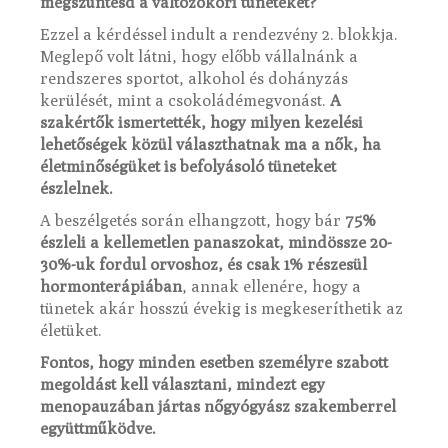
megszüntesd a változókori tüneteket?
Ezzel a kérdéssel indult a rendezvény 2. blokkja.
Meglepő volt látni, hogy előbb vállalnánk a
rendszeres sportot, alkohol és dohányzás
kerülését, mint a csokoládémegvonást.
A
szakértők ismertették, hogy milyen kezelési
lehetőségek közül választhatnak ma a nők, ha
életminőségüket is befolyásoló tüneteket
észlelnek.
A beszélgetés során elhangzott, hogy bár
75%
észleli a kellemetlen panaszokat, mindössze 20-
30%-uk fordul orvoshoz, és csak 1% részesül
hormonterápiában
, annak ellenére, hogy a
tünetek akár hosszú évekig is megkeseríthetik az
életüket.
Fontos, hogy minden esetben személyre szabott
megoldást kell választani, mindezt egy
menopauzában jártas nőgyógyász szakemberrel
együttműködve.