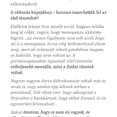
változásokról.
A változás kapujában – honnan ismerhetjük fel az
első tüneteket?
Elsőként Iványi Orsi mesélt arról, hogyan találta
meg új célját, vagyis, hogy menopauza aktivista
legyen:
„44 évesen fogalmam nem volt arról, hogy
mi is a menopauza, és ezt elég kellemetlenül éltem
meg, mert jól informált nőnek gondoltam magam,
és kiderült, hogy nem voltam az. A
perimenopauzában tapasztalt első tüneteim
erőteljesebb mentális, mint a fizikai tünetek
voltak.
Nagyon-nagyon durva dührohamaim voltak már az
utcán is, vagy amikor épp álltunk sorban a
pénztárnál. Volt olyan eset, hogy odavágtam a
férjemhez a bankkártyát, hogy akkor fizessél, és én
egyszerűen kivonultam…
Szóval
éreztem, hogy ez nem én vagyok, és