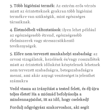
3. Több higiéniai termék:
Az extrém erős vérzés
miatt az érintetteknek gyakran több higiéniai
termékre van szükségük, mint egészséges
társaiknak.
4. Életmódbeli változtatások:
ilyen lehet például
az egészségesebb étrend, egészségesebb
élelmiszerek vagy stresszcsökkentő
tevékenységek.
5. Előre nem tervezett munkahelyi szabadság:
az
orvosi vizsgálatok, kezelések és/vagy rosszullétek
miatt az érintettek időnként kénytelenek lehetnek
nem tervezett szabadságra, betegszabadságra
menni, ami akár anyagi veszteséget is jelenthet
számukra
Vedd vissza az irányítást a tested felett, és élj újra
teljes életet! Ha a miómád befolyásolja a
mindennapjaidat, itt az idő, hogy cselekedj!
Fordulj nőgyógyász szakorvoshoz, aki segít