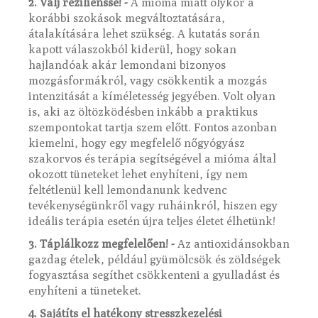
2. Válj rezilienssé! -
A mióma miatt olykor a
korábbi szokások megváltoztatására,
átalakítására lehet szükség. A kutatás során
kapott válaszokból kiderül, hogy sokan
hajlandóak akár lemondani bizonyos
mozgásformákról, vagy csökkentik a mozgás
intenzitását a kíméletesség jegyében. Volt olyan
is, aki az öltözködésben inkább a praktikus
szempontokat tartja szem előtt. Fontos azonban
kiemelni, hogy egy megfelelő nőgyógyász
szakorvos és terápia segítségével a mióma által
okozott tüneteket lehet enyhíteni, így nem
feltétlenül kell lemondanunk kedvenc
tevékenységünkről vagy ruháinkról, hiszen egy
ideális terápia esetén újra teljes életet élhetünk!
3. Táplálkozz megfelelően! -
Az antioxidánsokban
gazdag ételek, például gyümölcsök és zöldségek
fogyasztása segíthet csökkenteni a gyulladást és
enyhíteni a tüneteket.
4. Sajátíts el hatékony stresszkezelési