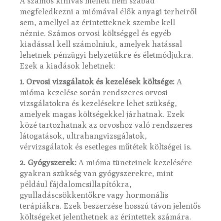
A számos kihívás mellett nem szabad
megfeledkezni a miómával élők anyagi terheiről
sem, amellyel az érintetteknek szembe kell
néznie. Számos orvosi költséggel és egyéb
kiadással kell számolniuk, amelyek hatással
lehetnek pénzügyi helyzetükre és életmódjukra.
Ezek a kiadások lehetnek:
1. Orvosi vizsgálatok és kezelések költsége:
A
mióma kezelése során rendszeres orvosi
vizsgálatokra és kezelésekre lehet szükség,
amelyek magas költségekkel járhatnak. Ezek
közé tartozhatnak az orvoshoz való rendszeres
látogatások, ultrahangvizsgálatok,
vérvizsgálatok és esetleges műtétek költségei is.
2. Gyógyszerek:
A mióma tüneteinek kezelésére
gyakran szükség van gyógyszerekre, mint
például fájdalomcsillapítókra,
gyulladáscsökkentőkre vagy hormonális
terápiákra. Ezek beszerzése hosszú távon jelentős
költségeket jelenthetnek az érintettek számára.