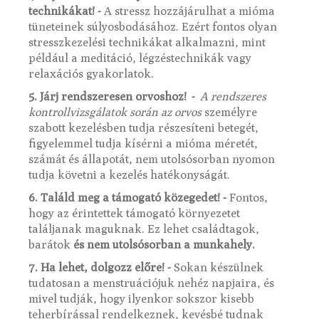
technikákat! -
A stressz hozzájárulhat a mióma
tüneteinek súlyosbodásához. Ezért fontos olyan
stresszkezelési technikákat alkalmazni, mint
például a meditáció, légzéstechnikák vagy
relaxációs gyakorlatok.
5. Járj rendszeresen orvoshoz! -
A rendszeres
kontrollvizsgálatok során az orvos
személyre
szabott kezelésben tudja részesíteni betegét,
figyelemmel tudja kísérni a mióma méretét,
számát és állapotát, nem utolsósorban nyomon
tudja követni a kezelés hatékonyságát.
6. Találd meg a támogató közegedet! -
Fontos,
hogy az érintettek támogató környezetet
találjanak maguknak. Ez lehet családtagok,
barátok
és nem utolsósorban a munkahely.
7. Ha lehet, dolgozz előre! -
Sokan készülnek
tudatosan a menstruációjuk nehéz napjaira, és
mivel tudják, hogy ilyenkor sokszor kisebb
teherbírással rendelkeznek, kevésbé tudnak