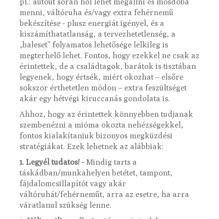
pl.: autóút során hol lehet megállni és mosdóba
menni, váltóruha és/vagy extra fehérnemű
bekészítése - plusz energiát igényel, és a
kiszámíthatatlanság, a tervezhetetlenség, a
„baleset” folyamatos lehetősége lelkileg is
megterhelő lehet. Fontos, hogy ezekkel ne csak az
érintettek, de a családtagok, barátok is tisztában
legyenek, hogy értsék, miért okozhat – elsőre
sokszor érthetetlen módon – extra feszültséget
akár egy hétvégi kiruccanás gondolata is.
Ahhoz, hogy az érintettek könnyebben tudjanak
szembenézni a mióma okozta nehézségekkel,
fontos kialakítaniuk bizonyos megküzdési
stratégiákat. Ezek lehetnek az alábbiak:
1. Legyél tudatos! -
Mindig tarts a
táskádban/munkahelyen betétet, tampont,
fájdalomcsillapítót vagy akár
váltóruhát/fehérneműt, arra az esetre, ha arra
váratlanul szükség lenne.