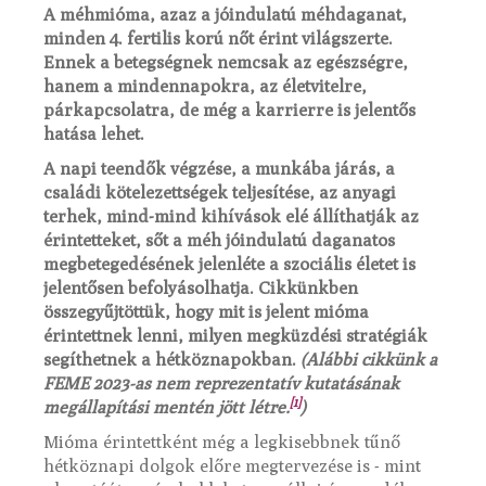
A méhmióma, azaz a jóindulatú méhdaganat,
minden 4. fertilis korú nőt érint világszerte.
Ennek a betegségnek nemcsak az egészségre,
hanem a mindennapokra, az életvitelre,
párkapcsolatra, de még a karrierre is jelentős
hatása lehet.
A napi teendők végzése, a munkába járás, a
családi kötelezettségek teljesítése, az anyagi
terhek, mind-mind kihívások elé állíthatják az
érintetteket, sőt a méh jóindulatú daganatos
megbetegedésének jelenléte a szociális életet is
jelentősen befolyásolhatja. Cikkünkben
összegyűjtöttük, hogy mit is jelent mióma
érintettnek lenni, milyen megküzdési stratégiák
segíthetnek a hétköznapokban.
(Alábbi cikkünk a
FEME 2023-as nem reprezentatív kutatásának
[1]
megállapítási mentén jött létre.
)
Mióma érintettként még a legkisebbnek tűnő
hétköznapi dolgok előre megtervezése is - mint