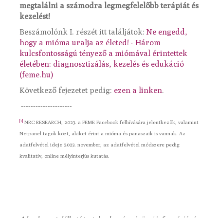
megtalálni a számodra legmegfelelőbb terápiát és
kezelést!
Beszámolónk I. részét itt találjátok:
Ne engedd,
hogy a mióma uralja az életed! - Három
kulcsfontosságú tényező a miómával érintettek
életében: diagnosztizálás, kezelés és edukáció
(feme.hu)
Következő fejezetet pedig:
ezen a linken
.
---------------------
[1]
NRC RESEARCH, 2023. a FEME Facebook felhívására jelentkezők, valamint
Netpanel tagok közt, akiket érint a mióma és panaszaik is vannak. Az
adatfelvétel ideje 2023. november, az adatfelvétel módszere pedig
kvalitatív, online mélyinterjús kutatás.