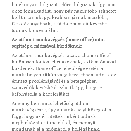
hatékonyan dolgozni, előre dolgoznak, így nem
okoz fennakadást, hogy pár napig több szünetet
kell tartaniuk, gyakrabban járnak mosdóba,
fáradékonyabbak, a fájdalom miatt kevésbé
tudnak koncentrálni.
Az otthoni munkavégzés (home office) mint
segítség a miómával küzdőknek:
Az otthoni munkavégzés, azaz a „home office”
különösen fontos lehet azoknak, akik miómával
küzdenek. Home office lehetősége esetén a
munkahelyen ritkán vagy kevesebben tudnak az
érintett problémájáról és a betegségben
szenvedők kevésbé érezhetik úgy, hogy az
befolyásolja a karrierjüket.
Amennyiben nincs lehetőség otthoni
munkavégzésre, úgy a munkahelyi közegtől is
függ, hogy az érintettek miként tudnak
megbirkóznia a tünetekkel, és mennyit
mondanak el a miómáról a kollégáknak.