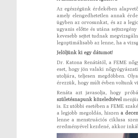
Az egészégünk érdekében alapvetőe
amely elengedhetetlen annak érde
ügyben az orvosunkat, és az a legjo
ugyanis előtte és utána sejtszegény
kevesebb sejtet tudnak megvizsgáln
legoptimálisabb az lenne, ha a vizsg
Jelöljünk ki egy dátumot!
Dr. Katona Renátától, a FEME nőgy
eset, hogy jön valaki nőgyógyásza
utoljára, teljesen megdöbben. Oly
érezzük, hogy múlt évben voltunk vi
Renáta azt javasolja, hogy prób
születésnapunk közeledtével
menjün
is. Ez utóbbi esetében a FEME szak
a legjobb megoldás, hiszen
a decem
lenne a menstruációs ciklusa szem
eredményével kezdené, akkor inkáb