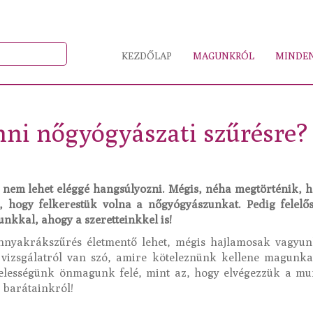
KEZDŐLAP
MAGUNKRÓL
MINDEN
nni nőgyógyászati szűrésre?
 nem lehet eléggé hangsúlyozni. Mégis, néha megtörténik, hog
ül, hogy felkerestük volna a nőgyógyászunkat. Pedig felelő
nkkal, ahogy a szeretteinkkel is!
yakrákszűrés életmentő lehet, mégis hajlamosak vagyunk e
s vizsgálatról van szó, amire köteleznünk kellene magunk
elességünk önmagunk felé, mint az, hogy elvégezzük a mu
 barátainkról!