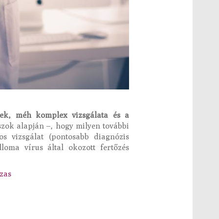
zek, méh komplex vizsgálata és a
aszok alapján –, hogy milyen további
os vizsgálat (pontosabb diagnózis
loma vírus által okozott fertőzés
zas