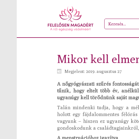
Mikor kell elme
Megjelent: 2019. augusztus 27
A nőgyógyászati szűrés fontosságát
tűnik, hogy eltelt több év, anélk
ugyanúgy kell törődnünk saját magu
Talán mindenki tudja, hogy a méhn
holott egy fájdalommentes félórá
vagyunk – hiszen ez ugyanúgy köt
gondoskodunk a családtagjainkról,
A menstruációhoz igazítva