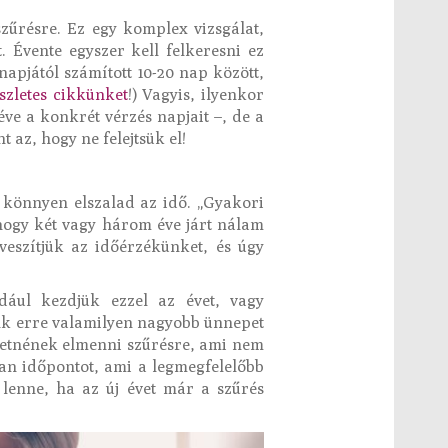
űrésre. Ez egy komplex vizsgálat,
Évente egyszer kell felkeresni ez
napjától számított 10-20 nap között,
szletes cikkünket
!) Vagyis, ilyenkor
ve a konkrét vérzés napjait –, de a
 az, hogy ne felejtsük el!
 könnyen elszalad az idő. „Gyakori
hogy két vagy három éve járt nálam
veszítjük az időérzékünket, és úgy
dául kezdjük ezzel az évet, vagy
nk erre valamilyen nagyobb ünnepet
eretnének elmenni szűrésre, ami nem
lyan időpontot, ami a legmegfelelőbb
lenne, ha az új évet már a szűrés