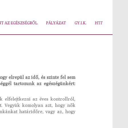
T AZ EGÉSZSÉGRŐL
PÁLYÁZAT
GY.I.K.
HTT
y elrepül az idő, és szinte fel sem
séggél tartozunk az egészégünkért:
lfelejtkezni az éves kontrollról,
at. Vegyük komolyan azt, hogy nők
nkánkat határidőre, vagy az, hogy