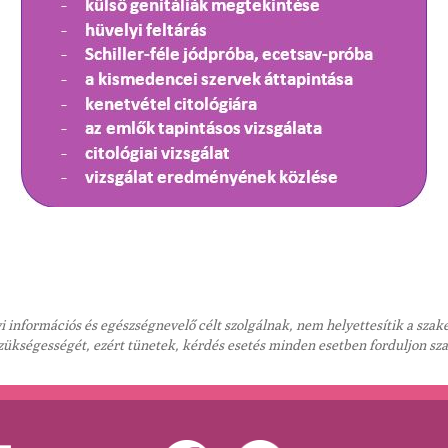
 információs és egészségnevelő célt szolgálnak, nem helyettesítik a sza
szükségességét, ezért tünetek, kérdés esetés minden esetben forduljon sz