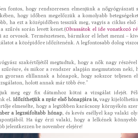
n fontos, hogy rendszeresen elmenjünk a nőgyógyászati sz
kében, hogy időben megelőzzük a komolyabb betegségeket. 
bb, ha ezt a középidőben tesszük meg, vagyis a ciklus első 
 a szűrés során levett kenet.(
Olvassátok el ide vonatkozó ré
i az orvosok. Természetesen, bármikor el lehet menni – kivé
álatot a középidőre időzítenénk. A legfontosabb dolog viszont
ógyász szakértőjétől megtudtuk, hogy a nők nagy részével
ti szűrésre, és mikor a rendszer alapján megmutatom neki, 
an gyorsan elillannak a hónapok, hogy sokszor teljesen el
zsgálaton, holott annak már több éve.”
ájuk meg egy fix dátumhoz kötni a vizsgálat idejét. Pél
k el
. Időzíthetjük a nyár első hónapjára is,
vagy kijelölhetü
értője elmesélte, hogy a legtöbben karácsony környékén sz
ber a legzsúfoltabb hónap
, és kevés eséllyel kap valaki o
pontjából. Ha úgy érzi valaki, hogy a lelkének könnyebb 
b jelentkezzen be november elejére!