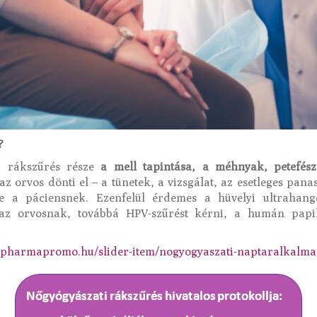
?
i rákszűrés része
a mell tapintása, a méhnyak, petefés
az orvos dönti el – a tünetek, a vizsgálat, az esetleges pan
ge a páciensnek. Ezenfelül érdemes a hüvelyi ultrahang
ni az orvosnak, továbbá HPV-szűrést kérni, a humán papil
.pharmapromo.hu/slider-item/nogyogyaszati-naptaralkalma