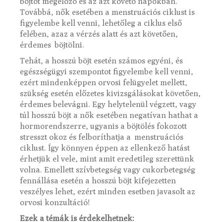
böjtöt megelőző és az azt követő napokban.
Továbbá, nők esetében a menstruációs ciklust is
figyelembe kell venni, lehetőleg a ciklus első
felében, azaz a vérzés alatt és azt követően,
érdemes böjtölni.
Tehát, a hosszú böjt esetén számos egyéni, és
egészségügyi szempontot figyelembe kell venni,
ezért mindenképpen orvosi felügyelet mellett,
szükség esetén előzetes kivizsgálásokat követően,
érdemes belevágni. Egy helytelenül végzett, vagy
túl hosszú böjt a nők esetében negatívan hathat a
hormorendszerre, ugyanis a böjtölés fokozott
stresszt okoz és felboríthatja a menstruációs
ciklust. Így könnyen éppen az ellenkező hatást
érhetjük el vele, mint amit eredetileg szerettünk
volna. Emellett szívbetegség vagy cukorbetegség
fennállása esetén a hosszú böjt kifejezetten
veszélyes lehet, ezért minden esetben javasolt az
orvosi konzultáció!
Ezek a témák is érdekelhetnek: