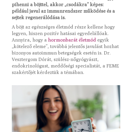
pihenni a böjttel, akkor „csodákra” képes:
például javul az immunrendszer működése és a
sejtek regenerálódása is.
A böjt az egészséges életmód része kellene hogy
legyen, hiszen pozitív hatásai egyedelállóak.
Annyira, hogy a
hormonbarát életmód
egyik
„kötelező eleme”, továbbá jelentős javulást hozhat
bizonyos autoimmun betegségek esetén is. Dr.
Vesztergom Dórát, szülész-nőgyógyászt,
endokrinológust, meddőségi specialistát, a FEME
szakértőjét kérdeztük a témában.