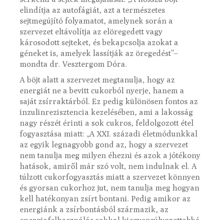
elindítja az autofágiát, azt a természetes
sejtmegújító folyamatot, amelynek során a
szervezet eltávolítja az elöregedett vagy
károsodott sejteket, és bekapcsolja azokat a
géneket is, amelyek lassítják az öregedést”–
mondta dr. Vesztergom Dóra.
A böjt alatt a szervezet megtanulja, hogy az
energiát ne a bevitt cukorból nyerje, hanem a
saját zsírraktárból. Ez pedig különösen fontos az
inzulinrezisztencia kezelésében, ami a lakosság
nagy részét érinti a sok cukros, feldolgozott étel
fogyasztása miatt: „A XXI. századi életmódunkkal
az egyik legnagyobb gond az, hogy a szervezet
nem tanulja meg milyen éhezni és azok a jótékony
hatások, amiről már szó volt, nem indulnak el. A
túlzott cukorfogyasztás miatt a szervezet könnyen
és gyorsan cukorhoz jut, nem tanulja meg hogyan
kell hatékonyan zsírt bontani. Pedig amikor az
energiánk a zsírbontásból származik, az