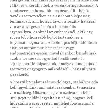
energiafelhasználás sokkal kiegyensúlyozottabbá
válik, és elkerülhetőek a vércukoringadozások. A
rendszeresen hosszabb – 24 órán túli – böjtöt
tartók szervezetében ez a zsírbontó képesség
fennmarad, ami hosszú távon is pozitív hatással
van az anyagcserére és a hormonális
egyensúlyra. Azoknál az embereknél, akik egy
évben több hosszabb böjtöt tartanak, ez a
folyamat megmarad. A többnapos böjt különösen
ajánlott autoimmun betegségek vagy
endometriózis esetén, mivel ilyenkor beindulnak
azok a természetes gyulladáscsökkentő és
sejtregeneráló folyamatok, amelyek támogatják a
szervezet öngyógyító működését” – hangsúlyozta
a szakértő.
A hosszú böjt alatt számos dologra, szabályra oda
kell figyelnünk, ami miatt szakember tanácsára
van szükség. Hiszen, meg van szabva mit lehet
inni (tejet például egyáltalán nem), hogyan kell
hidratálni a szervezetet, mit lehet fogyasztani a