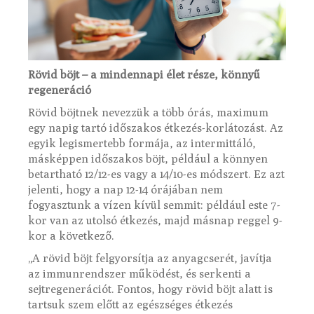
Rövid böjt – a mindennapi élet része, könnyű
regeneráció
Rövid böjtnek nevezzük a több órás, maximum
egy napig tartó időszakos étkezés-korlátozást. Az
egyik legismertebb formája, az intermittáló,
másképpen időszakos böjt, például a könnyen
betartható 12/12-es vagy a 14/10-es módszert. Ez azt
jelenti, hogy a nap 12-14 órájában nem
fogyasztunk a vízen kívül semmit: például este 7-
kor van az utolsó étkezés, majd másnap reggel 9-
kor a következő.
„A rövid böjt felgyorsítja az anyagcserét, javítja
az immunrendszer működést, és serkenti a
sejtregenerációt. Fontos, hogy rövid böjt alatt is
tartsuk szem előtt az egészséges étkezés