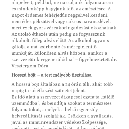
alapelveit, például, ne nassoljunk folyamatosan
és mindenképp hagyjunk időt az emésztésre! A
napot érdemes fehérjedús reggelivel kezdeni,
nem édes péksütivel vagy cukros narancslével,
mert ezek gyors vércukoringadozást okozhatnak.
Az utolsó étkezés után pedig ne fogyasszunk
alkoholt, főleg alvás előtt! Az alkohol ugyanis
gátolja a máj zsírbontó és méregtelenítő
munkáját, különösen alvás közben, amikor a
szervezetünk regenerálódna” – figyelmeztetett dr.
Vesztergom Dóra.
Hosszú böjt – a test mélyebb tisztulása
A hosszú böjt általában a 24 órán túli, akár több
napig tartó étkezési szünetet jelent.
Ez idő alatt a szervezet átkapcsol egyfajta „túlélő
üzemmódba”, és beindítja azokat a természetes
folyamatokat, amelyek a belső egyensúly
helyreállítását szolgálják. Csökken a gyulladás,
javul az immunrendszer védekezőképessége,
serkenti a sejtek megújulását. „A hosszú böjt